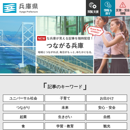
情報を
災害・安全
閲覧支援
探す
情報
記事のキーワード
ユニバーサル社会
子育て
お出かけ
つながり
未来
安心・安全
起業
生きがい
自然
食
学習・教育
観光