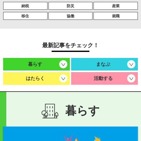
納税
防災
産業
移住
協働
就職
最新記事をチェック！
暮らす
まなぶ
はたらく
活動する
暮らす