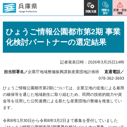
情報を
災害・安全
閲覧支援
探す
情報
ひょうご情報公園都市第2期 事業
化検討パートナーの選定結果
記者発表日時：2026年3月25日14時
担当部署名／
企業庁地域整備振興課新産業団地計画班
直通電話／
078-362-3693
ひょうご情報公園都市第2期については、企業立地の促進による雇用
の確保等を通じた地域創生に取り組むため、民間の技術的能力や資
金等を活用した公民連携による新たな産業団地の整備を推進してい
ます。
令和8年1月30日から令和8年3月2日まで募集を受付していました
「ひょうご情報公園都市第2期事業化検討パートナー募集」について