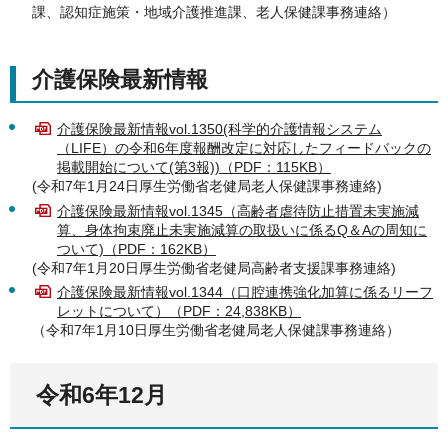
課、認知症施策・地域介護推進課、老人保健課事務連絡）
介護保険最新情報
介護保険最新情報vol.1350(科学的介護情報システム
（LIFE）の令和6年度報酬改定に対応したフィードバックの
掲載開始について(第3報))（PDF：115KB）
(令和7年1月24日厚生労働省老健局老人保健課事務連絡)
介護保険最新情報vol.1345（高齢者虐待防止措置未実施減
算、身体拘束廃止未実施減算の取扱いに係るQ＆Aの周知に
ついて)（PDF：162KB）
(令和7年1月20日厚生労働省老健局高齢者支援課事務連絡)
介護保険最新情報vol.1344（口腔連携強化加算に係るリーフ
レットについて）（PDF：24,838KB）
（令和7年1月10日厚生労働省老健局老人保健課事務連絡）
令和6年12月