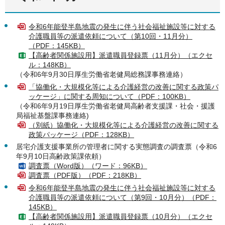
令和6年能登半島地震の発生に伴う社会福祉施設等に対する
介護職員等の派遣依頼について（第10回・11月分）
（PDF：145KB）
【高齢者関係施設用】派遣職員登録票（11月分）（エクセ
ル：148KB）
（令和6年9月30日厚生労働省老健局総務課事務連絡）
「協働化・大規模化等による介護経営の改善に関する政策パ
ッケージ」に関する周知について（PDF：100KB）
（令和6年9月19日厚生労働省老健局高齢者支援課・社会・援護
局福祉基盤課事務連絡)
（別紙）協働化・大規模化等による介護経営の改善に関する
政策パッケージ（PDF：128KB）
居宅介護支援事業所の管理者に関する実態調査の調査票（令和6
年9月10日高齢政策課依頼）
調査票（Word版）（ワード：96KB）
調査票（PDF版）（PDF：218KB）
令和6年能登半島地震の発生に伴う社会福祉施設等に対する
介護職員等の派遣依頼について（第9回・10月分）（PDF：
145KB）
【高齢者関係施設用】派遣職員登録票（10月分）（エクセ