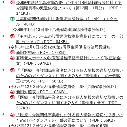
令和6年能登半島地震の発生に伴う社会福祉施設等に対する
介護職員等の派遣依頼について（第12回・1月分）（PDF：
141KB）
【高齢者関係施設用】派遣職員登録票（1月分）（エクセ
ル：40KB）
（令和6年12月13日厚生労働省老健局総務課事務連絡）
「有料老人ホームの設置運営標準指導指針について」の一部
改正について（PDF：64KB）
(令和6年12月6日老発1206第2号厚生労働省老健局長通知)
新旧対照表（PDF：178KB）
有料老人ホームの設置運営標準指導指針について(改正後全
文)（PDF：597KB）
「「医療・介護関係事業者における個人情報の適切な取扱い
のためのガイダンス」に関するQ＆A（事例集）」の一部改
正について（PDF：58KB）
(令和6年12月2日個人情報保護委員会、厚生労働省事務連絡)
新旧対照表（PDF：105KB）
「医療・介護関係事業者における個人情報の適切な取扱いの
ためのガイダンス」に関するQ＆A（事例集）全文（PDF：
367KB）
「医療・介護関係事業者における個人情報の適切な取扱いの
ためのガイダンス」の一部改正について（PDF：56KB）
(令和6年12月2日個人情報保護委員会、厚生労働省通知)