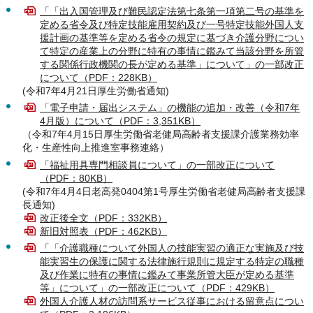
「「出入国管理及び難民認定法第七条第一項第二号の基準を
定める省令及び特定技能雇用契約及び一号特定技能外国人支
援計画の基準等を定める省令の規定に基づき介護分野につい
て特定の産業上の分野に特有の事情に鑑みて当該分野を所管
する関係行政機関の長が定める基準」について」の一部改正
について（PDF：228KB）
(令和7年4月21日厚生労働省通知)
「電子申請・届出システム」の機能の追加・改善（令和7年
4月版）について（PDF：3,351KB）
（令和7年4月15日厚生労働省老健局高齢者支援課介護業務効率
化・生産性向上推進室事務連絡）
「福祉用具専門相談員について」の一部改正について
（PDF：80KB）
(令和7年4月4日老高発0404第1号厚生労働省老健局高齢者支援課
長通知)
改正後全文（PDF：332KB）
新旧対照表（PDF：462KB）
「「介護職種について外国人の技能実習の適正な実施及び技
能実習生の保護に関する法律施行規則に規定する特定の職種
及び作業に特有の事情に鑑みて事業所管大臣が定める基準
等」について」の一部改正について（PDF：429KB）
外国人介護人材の訪問系サービス従事における留意点につい