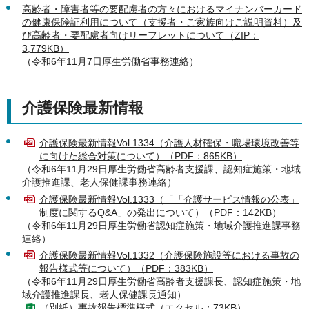
高齢者・障害者等の要配慮者の方々におけるマイナンバーカード
の健康保険証利用について（支援者・ご家族向けご説明資料）及
び高齢者・要配慮者向けリーフレットについて（ZIP：
3,779KB）
（令和6年11月7日厚生労働省事務連絡）
介護保険最新情報
介護保険最新情報Vol.1334（介護人材確保・職場環境改善等
に向けた総合対策について）（PDF：865KB）
（令和6年11月29日厚生労働省高齢者支援課、認知症施策・地域
介護推進課、老人保健課事務連絡）
介護保険最新情報Vol.1333（「「介護サービス情報の公表」
制度に関するQ&A」の発出について）（PDF：142KB）
（令和6年11月29日厚生労働省認知症施策・地域介護推進課事務
連絡）
介護保険最新情報Vol.1332（介護保険施設等における事故の
報告様式等について）（PDF：383KB）
（令和6年11月29日厚生労働省高齢者支援課長、認知症施策・地
域介護推進課長、老人保健課長通知）
（別紙）事故報告標準様式（エクセル：73KB）