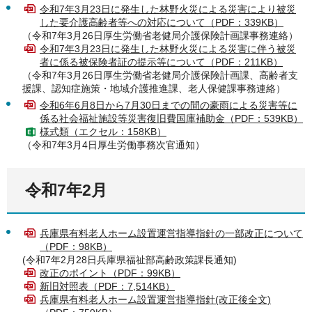
令和7年3月23日に発生した林野火災による災害により被災
した要介護高齢者等への対応について（PDF：339KB）
（令和7年3月26日厚生労働省老健局介護保険計画課事務連絡）
令和7年3月23日に発生した林野火災による災害に伴う被災
者に係る被保険者証の提示等について（PDF：211KB）
（令和7年3月26日厚生労働省老健局介護保険計画課、高齢者支
援課、認知症施策・地域介護推進課、老人保健課事務連絡）
令和6年6月8日から7月30日までの間の豪雨による災害等に
係る社会福祉施設等災害復旧費国庫補助金（PDF：539KB）
様式類（エクセル：158KB）
（令和7年3月4日厚生労働事務次官通知）
令和7年2月
兵庫県有料老人ホーム設置運営指導指針の一部改正について
（PDF：98KB）
(令和7年2月28日兵庫県福祉部高齢政策課長通知)
改正のポイント（PDF：99KB）
新旧対照表（PDF：7,514KB）
兵庫県有料老人ホーム設置運営指導指針(改正後全文)