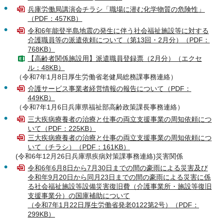
兵庫労働局講演会チラシ「職場に潜む化学物質の危険性」
（PDF：457KB）
令和6年能登半島地震の発生に伴う社会福祉施設等に対する
介護職員等の派遣依頼について（第13回・2月分）（PDF：
768KB）
【高齢者関係施設用】派遣職員登録票（2月分）（エクセ
ル：48KB）
（令和7年1月8日厚生労働省老健局総務課事務連絡）
介護サービス事業者経営情報の報告について（PDF：
449KB）
（令和7年1月6日兵庫県福祉部高齢政策課長事務連絡）
三大疾病療養者の治療と仕事の両立支援事業の周知依頼につ
いて（PDF：225KB）
三大疾病療養者の治療と仕事の両立支援事業の周知依頼につ
いて（チラシ）（PDF：161KB）
(令和6年12月26日兵庫県疾病対策課事務連絡)災害関係
令和6年6月8日から7月30日までの間の豪雨による災害及び
令和年9月20日から同月23日までの間の豪雨による災害に係
る社会福祉施設等設備災害復旧費（介護事業所・施設等復旧
支援事業分）の国庫補助について
（令和7年1月22日厚生労働省発老0122第2号）（PDF：
299KB）