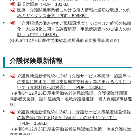
新旧対照表（PDF：181KB）
医療・介護関係事業者における個人情報の適切な取扱いのた
めのガイダンス全文（PDF：599KB）
「介護現場の働きやすい職場環境づくりに向けた経営の協働
化・大規模化に関する調査研究」事業所調査へのご協力のお
願い（PDF：146KB）
(令和6年12月6日厚生労働省老健局高齢者支援課事務連絡)
介護保険最新情報
介護保険最新情報Vol.1343（介護サービス事業所・施設等へ
の支援に関する「重点支援地方交付金」等の更なる活用につ
いて（食材料費への対応））（PDF：130KB）
（令和6年12月26日厚生労働省老健局総務課、介護保険計画課、
高齢者支援課、認知症施策・地域介護推進課、老人保健課事務連
絡）
介護保険最新情報Vol.1342（「介護サービス事業者経営情報
の報告等に関するQ＆A（Vol.3）」の発出について）
（PDF：156KB）
（令和6年12月25日厚生労働省老健局認知症施策・地域介護推進
課事務連絡）