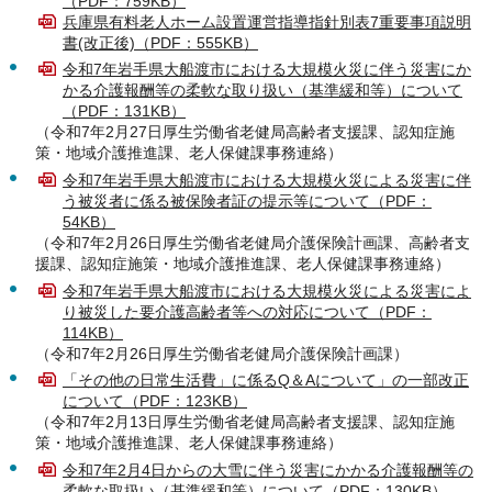
（PDF：759KB）
兵庫県有料老人ホーム設置運営指導指針別表7重要事項説明
書(改正後)（PDF：555KB）
令和7年岩手県大船渡市における大規模火災に伴う災害にか
かる介護報酬等の柔軟な取り扱い（基準緩和等）について
（PDF：131KB）
（令和7年2月27日厚生労働省老健局高齢者支援課、認知症施
策・地域介護推進課、老人保健課事務連絡）
令和7年岩手県大船渡市における大規模火災による災害に伴
う被災者に係る被保険者証の提示等について（PDF：
54KB）
（令和7年2月26日厚生労働省老健局介護保険計画課、高齢者支
援課、認知症施策・地域介護推進課、老人保健課事務連絡）
令和7年岩手県大船渡市における大規模火災による災害によ
り被災した要介護高齢者等への対応について（PDF：
114KB）
（令和7年2月26日厚生労働省老健局介護保険計画課）
「その他の日常生活費」に係るQ＆Aについて」の一部改正
について（PDF：123KB）
（令和7年2月13日厚生労働省老健局高齢者支援課、認知症施
策・地域介護推進課、老人保健課事務連絡）
令和7年2月4日からの大雪に伴う災害にかかる介護報酬等の
柔軟な取扱い（基準緩和等）について（PDF：130KB）