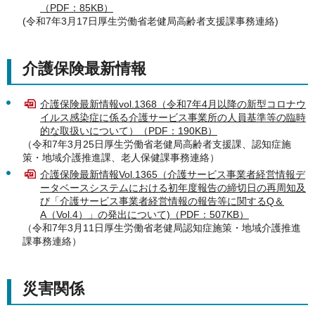
（PDF：85KB）
(令和7年3月17日厚生労働省老健局高齢者支援課事務連絡)
介護保険最新情報
介護保険最新情報vol.1368（令和7年4月以降の新型コロナウ
イルス感染症に係る介護サービス事業所の人員基準等の臨時
的な取扱いについて）（PDF：190KB）
（令和7年3月25日厚生労働省老健局高齢者支援課、認知症施
策・地域介護推進課、老人保健課事務連絡）
介護保険最新情報Vol.1365（介護サービス事業者経営情報デ
ータベースシステムにおける初年度報告の締切日の再周知及
び「介護サービス事業者経営情報の報告等に関するQ＆
A（Vol.4）」の発出について)（PDF：507KB）
（令和7年3月11日厚生労働省老健局認知症施策・地域介護推進
課事務連絡）
災害関係