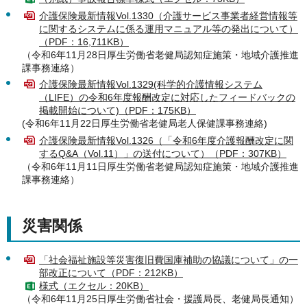
介護保険最新情報Vol.1330（介護サービス事業者経営情報等
に関するシステムに係る運用マニュアル等の発出について）
（PDF：16,711KB）
（令和6年11月28日厚生労働省老健局認知症施策・地域介護推進
課事務連絡）
介護保険最新情報Vol.1329(科学的介護情報システム
（LIFE）の令和6年度報酬改定に対応したフィードバックの
掲載開始について)（PDF：175KB）
(令和6年11月22日厚生労働省老健局老人保健課事務連絡)
介護保険最新情報Vol.1326（「令和6年度介護報酬改定に関
するQ&A（Vol.11）」の送付について）（PDF：307KB）
（令和6年11月11日厚生労働省老健局認知症施策・地域介護推進
課事務連絡）
災害関係
「社会福祉施設等災害復旧費国庫補助の協議について」の一
部改正について（PDF：212KB）
様式（エクセル：20KB）
（令和6年11月25日厚生労働省社会・援護局長、老健局長通知）