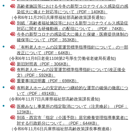
高齢者施設等における今冬の新型コロナウイルス感染症の感
染拡大に備えた対応等について（PDF：140KB）
（令和6年11月29日兵庫県福祉部高齢政策課長通知）
別紙「高齢者福祉施設等における新型コロナウイルス感染症
対応に関する研修動画」の配信について」（PDF：74KB）
今冬の新型コロナの感染拡大に備えた保健・医療提供体制の
確保等について（PDF：353KB）
「有料老人ホームの設置運営標準指導指針について」の一部
改正について（PDF：64KB）
(令和6年11月8日老発1108第2号厚生労働省老健局長通知)
新旧対照表（PDF：306KB）
有料老人ホームの設置運営標準指導指針について(改正後全
文)（PDF：592KB）
重要事項説明書（PDF：698KB）
有料老人ホームの安定的かつ継続的な運営の確保の徹底につ
いて（PDF：491KB）
(令和6年11月7日兵庫県福祉部高齢政策課長通知)
医療みなし事業所の指定取消について（注意喚起）（PDF：
123KB）
別添・西宮市「指定（介護予防）居宅療養管理指導事業者に
対する行政処分について」（PDF：644KB）
（令和6年11月6日兵庫県福祉部高齢政策課長事務連絡）