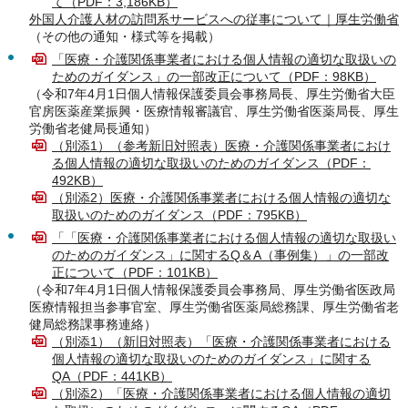
て（PDF：3,186KB）
外国人介護人材の訪問系サービスへの従事について｜厚生労働省
（その他の通知・様式等を掲載）
「医療・介護関係事業者における個人情報の適切な取扱いの
ためのガイダンス」の一部改正について（PDF：98KB）
（令和7年4月1日個人情報保護委員会事務局長、厚生労働省大臣
官房医薬産業振興・医療情報審議官、厚生労働省医薬局長、厚生
労働省老健局長通知）
（別添1）（参考新旧対照表）医療・介護関係事業者におけ
る個人情報の適切な取扱いのためのガイダンス（PDF：
492KB）
（別添2）医療・介護関係事業者における個人情報の適切な
取扱いのためのガイダンス（PDF：795KB）
「「医療・介護関係事業者における個人情報の適切な取扱い
のためのガイダンス」に関するQ＆A（事例集）」の一部改
正について（PDF：101KB）
（令和7年4月1日個人情報保護委員会事務局、厚生労働省医政局
医療情報担当参事官室、厚生労働省医薬局総務課、厚生労働省老
健局総務課事務連絡）
（別添1）（新旧対照表）「医療・介護関係事業者における
個人情報の適切な取扱いのためのガイダンス」に関する
QA（PDF：441KB）
（別添2）「医療・介護関係事業者における個人情報の適切