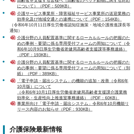
高齢者を支援する皆様へ（高齢者のペット動物に関する対応
について）（PDF：509KB）
介護サービス事業所・障害福祉サービス事業所の送迎業務の
効率化及び地域交通との連携について（PDF：154KB）
（令和6年10月11日厚生労働省認知症施策・地域介護推進課長等
通知）
介護分野の人員配置基準に関するローカルルールの把握のた
めの事例・要望に係る専用受付フォームの周知について（令
和6年10月9日厚生労働省老健局高齢者支援課等事務連絡）
（PDF：193KB）
介護分野の人員配置基準に関するローカルルールの把握のた
めの事例・要望に係る専用受付フォームの周知について（別
紙）（PDF：389KB）
「電子申請・届出システム」の機能の追加・改善（令和6年
10月版）について
（令和6年10月1日厚生労働省老健局高齢者支援課介護業務
効率化・生産性向上推進室事務連絡）（PDF：60KB）
事業所向け「電子申請・届出システム」令和6年10月機能リ
リース内容のお知らせ（PDF：930KB）
介護保険最新情報