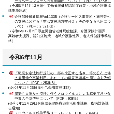
ータベースシステムの運用開始について）（PDF：918KB）
（令和6年12月13日厚生労働省老健局認知症施策・地域介護推進
課事務連絡）
介護保険最新情報Vol.1335（介護サービス事業所・施設等へ
の支援に関する「重点支援地方交付金」等の更なる活用につ
いて）（PDF：2,321KB）
（令和6年12月2日厚生労働省老健局総務課、介護保険計画課、
高齢者支援課、認知症施策・地域介護推進課、老人保健課事務連
絡）
令和6年11月
「職業安定法施行規則の一部を改正する省令」等の公布に伴
う雇用仲介事業利用にあたっての留意事項等の周知協力依頼
について（PDF：253KB）
(令和6年11月26日厚生労働省事務連絡)
感染性胃腸炎の流行に伴うノロウイルスによる感染症及び食
中毒の予防啓発について（PDF：93KB）
(令和6年11月29日兵庫県保健医療部生活衛生課長、疾病対策課
長通知)
ノロウイルス感染予防リーフレット（PDF：734KB）