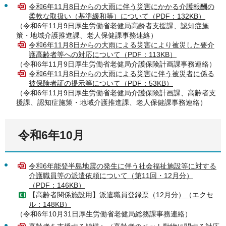
令和6年11月8日からの大雨に伴う災害にかかる介護報酬の
柔軟な取扱い（基準緩和等）について（PDF：132KB）
（令和6年11月9日厚生労働省老健局高齢者支援課、認知症施
策・地域介護推進課、老人保健課事務連絡）
令和6年11月8日からの大雨による災害により被災した要介
護高齢者等への対応について（PDF：113KB）
（令和6年11月9日厚生労働省老健局介護保険計画課事務連絡）
令和6年11月8日からの大雨による災害に伴う被災者に係る
被保険者証の提示等について（PDF：53KB）
（令和6年11月9日厚生労働省老健局介護保険計画課、高齢者支
援課、認知症施策・地域介護推進課、老人保健課事務連絡）
令和6年10月
令和6年能登半島地震の発生に伴う社会福祉施設等に対する
介護職員等の派遣依頼について（第11回・12月分）
（PDF：146KB）
【高齢者関係施設用】派遣職員登録票（12月分）（エクセ
ル：148KB）
（令和6年10月31日厚生労働省老健局総務課事務連絡）