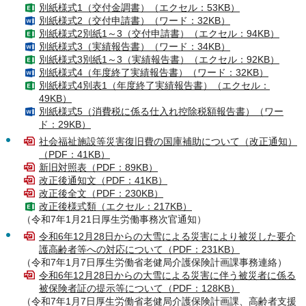
別紙様式1（交付金調書）（エクセル：53KB）
別紙様式2（交付申請書）（ワード：32KB）
別紙様式2別紙1～3（交付申請書）（エクセル：94KB）
別紙様式3（実績報告書）（ワード：34KB）
別紙様式3別紙1～3（実績報告書）（エクセル：92KB）
別紙様式4（年度終了実績報告書）（ワード：32KB）
別紙様式4別表1（年度終了実績報告書）（エクセル：
49KB）
別紙様式5（消費税に係る仕入れ控除税額報告書）（ワー
ド：29KB）
社会福祉施設等災害復旧費の国庫補助について（改正通知）
（PDF：41KB）
新旧対照表（PDF：89KB）
改正後通知文（PDF：41KB）
改正後全文（PDF：230KB）
改正後様式類（エクセル：217KB）
（令和7年1月21日厚生労働事務次官通知）
令和6年12月28日からの大雪による災害により被災した要介
護高齢者等への対応について（PDF：231KB）
（令和7年1月7日厚生労働省老健局介護保険計画課事務連絡）
令和6年12月28日からの大雪による災害に伴う被災者に係る
被保険者証の提示等について（PDF：128KB）
（令和7年1月7日厚生労働省老健局介護保険計画課、高齢者支援