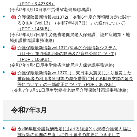
（PDF：3,427KB）
(令和7年4月10日厚生労働省老健局総務課)
介護保険最新情報vol1372(「令和6年度介護報酬改定に関す
るQ＆A（Vol.13）（令和7年4月7日）」の送付について)
（PDF：145KB）
(令和7年4月7日厚生労働省老健局老人保健課、認知症施策・地
域介護推進課事務連絡)
介護保険最新情報vol.1371(科学的介護情報システム
（LIFE）第2回説明会の動画及び資料公開について)
（PDF：106KB）
(令和7年4月4日厚生労働省老健局老人保健課事務連絡)
介護保険最新情報vo.1370（「東日本大震災により被災した
被保険者の利用者負担等の減免措置に対する財政支援の延長
等について」の一部改正について（PDF：367KB）
（令和7年3月31日厚生労働省老健局介護保険計画課事務連絡）
令和7年3月
令和6年度介護報酬改定における経過的小規模介護老人福祉
施設等の範囲の見直しに伴う届出の変更につきまして