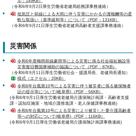
ル：149KB）
（令和6年9月2日厚生労働省老健局総務課事務連絡）
低気圧と前線による大雨に伴う災害にかかる介護報酬等の柔
軟な取扱い（基準緩和等）について（PDF：131KB）
（令和6年9月21日厚生労働省老健局高齢者支援課事務連絡）
災害関係
令和6年度梅雨前線豪雨等による災害に係る社会福祉施設等
災害復旧費国庫補助の協議について（PDF：87KB）
（令和6年9月11日厚生労働省社会・援護局長、老健局長通知）
様式（エクセル：20KB）
令和6年台風第10号による災害に伴う被災者に係る被保険者
証の提示等について(岐阜県)（PDF：56KB）
(令和6年9月1日厚生労働省老健局介護保険計画課・高齢者支援
課・認知症施策・地域介護推進課・老人保健課事務連絡)
令和6年台風第10号による災害により被災した要介護高齢者
等への対応について(岐阜県)（PDF：116KB）
(令和6年9月1日厚生労働省老健局介護保険計画課事務連絡)