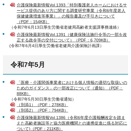
介護保険最新情報Vol.1393「特別養護老人ホームにおけるサ
ービス提供のあり方に関する調査研究事業（令和6年度老人
保健健康増進等事業）」の報告書及び手引きについて
（PDF：154KB）
（令和7年6月13日厚生労働省老健局高齢者支援課事務連絡）
介護保険最新情報Vol.1391（健康保険法施行令等の一部を改
正する政令等の交付について）（PDF：6,709KB）
(令和7年6月4日厚生労働省老健局介護保険計画課）
令和7年5月
「医療・介護関係事業者における個人情報の適切な取扱いの
ためのガイダンス」の一部改正について（通知）（PDF：
88KB）
（令和7年5月30日厚生労働省通知）
（別添1）（PDF：278KB）
（別添2）（PDF：794KB）
介護保険最新情報Vol.1386（令和6年度介護報酬改定を踏ま
えた高齢者施設等と協力医療機関との連携促進に係る対応に
ついて)（PDF：211KB）