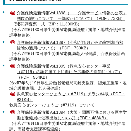
介護保険最新情報Vol.1398（「「介護サービス情報の公表」
制度の施行について」一部改正について）（PDF：73KB）
(別添)調査票一式（ZIP：11,390KB）
（令和7年6月30日厚生労働省老健局認知症施策・地域介護推進
課事務連絡）
介護保険最新情報Vol.1397（令和7年8月からの室料相当額
控除の適用について）（PDF：750KB）
（令和7年6月20日厚生労働省老健局老人保健課、介護保険計画
課事務連絡）
介護保険最新情報Vol.1395（救急安心センター事業
（♯7119）の認知度向上に向けた広報物の周知について）
（PDF：554KB）
(令和7年6月19日厚生労働省老健局高齢支援課、認知症施策・地
域介護推進課、老人保健課）
救急安心センターひょうご（＃7119）チラシA4版（PDF：
921KB）
救急安心センターひょうご（#7119）について
介護保険最新情報Vol.1394（大阪・関西万博における厚生労
働省老健局の催事出展について)（PDF：488KB）
（令和7年6月16日厚生労働省老健局認知症施策・地域介護推進
課、高齢者支援課事務連絡）