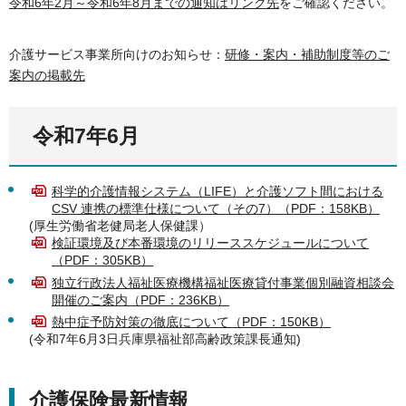
令和6年2月～令和6年8月までの通知はリンク先
をご確認ください。
介護サービス事業所向けのお知らせ：
研修・案内・補助制度等のご
案内の掲載先
令和7年6月
科学的介護情報システム（LIFE）と介護ソフト間における
CSV 連携の標準仕様について（その7）（PDF：158KB）
(厚生労働省老健局老人保健課）
検証環境及び本番環境のリリーススケジュールについて
（PDF：305KB）
独立行政法人福祉医療機構福祉医療貸付事業個別融資相談会
開催のご案内（PDF：236KB）
熱中症予防対策の徹底について（PDF：150KB）
(令和7年6月3日兵庫県福祉部高齢政策課長通知)
介護保険最新情報