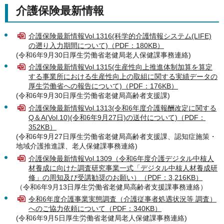
介護保険最新情報
介護保険最新情報Vol.1316(科学的介護情報システム(LIFE)
の遡り入力期間について)（PDF：180KB）
(令和6年9月30日厚生労働省老健局老人保健課事務連絡)
介護保険最新情報Vol.1315(生産性向上推進体制加算を算定
する事業所における生産性向上の取組に関する実績データの
厚生労働省への報告について)（PDF：176KB）
(令和6年9月30日厚生労働省老健局高齢者支援課)
介護保険最新情報Vol.1313(令和6年度介護報酬改定に関する
Q＆A(Vol.10)(令和6年9月27日)の送付について)（PDF：
352KB）
(令和6年9月27日厚生労働省老健局高齢者支援課、認知症施策・
地域介護推進課、老人保健課事務連絡)
介護保険最新情報Vol.1309（令和6年度介護デジタル中核人
材養成に向けた調査研究事業一式「デジタル中核人材養成研
修」の周知及び受講勧奨のお願い）（PDF：3,216KB）
（令和6年9月13日厚生労働省老健局高齢者支援課事務連絡）
令和6年度介護事業実態調査（介護従事者処遇状況等 調査）
へのご協力依頼について（PDF：340KB）
(令和6年9月5日厚生労働省老健局老人保健課事務連絡)