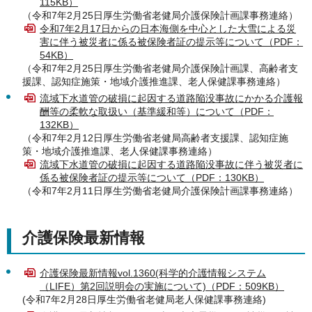
115KB）
（令和7年2月25日厚生労働省老健局介護保険計画課事務連絡）
令和7年2月17日からの日本海側を中心とした大雪による災
害に伴う被災者に係る被保険者証の提示等について（PDF：
54KB）
（令和7年2月25日厚生労働省老健局介護保険計画課、高齢者支
援課、認知症施策・地域介護推進課、老人保健課事務連絡）
流域下水道管の破損に起因する道路陥没事故にかかる介護報
酬等の柔軟な取扱い（基準緩和等）について（PDF：
132KB）
（令和7年2月12日厚生労働省老健局高齢者支援課、認知症施
策・地域介護推進課、老人保健課事務連絡）
流域下水道管の破損に起因する道路陥没事故に伴う被災者に
係る被保険者証の提示等について（PDF：130KB）
（令和7年2月11日厚生労働省老健局介護保険計画課事務連絡）
介護保険最新情報
介護保険最新情報vol.1360(科学的介護情報システム
（LIFE）第2回説明会の実施について)（PDF：509KB）
(令和7年2月28日厚生労働省老健局老人保健課事務連絡)