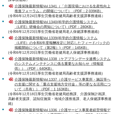
介護保険最新情報Vol.1341（「介護現場における生産性向上
推進フォーラム」の開催について）（PDF：2,039KB）
(令和6年12月24日厚生労働省老健局高齢者支援課事務連絡）
介護保険最新情報Vol.1340(科学的介護情報システム
（LIFE）研修会の周知について)（PDF：280KB）
(令和6年12月23日厚生労働省老健局老人保健課事務連絡)
介護保険最新情報Vol.1339(科学的介護情報システム
（LIFE）の令和6年度報酬改定に対応したフィードバックの
掲載開始について（第2報）)（PDF：145KB）
(令和6年12月20日厚生労働省老健局老人保健課事務連絡)
介護保険最新情報Vol.1338（ケアプランデータ連携システム
のシステムメンテナンスに係る重要なお知らせ（情報提
供））（PDF：640KB）
(令和6年12月18日厚生労働省老健局高齢者支援課事務連絡)
介護保険最新情報Vol.1337（介護サービス事業所・施設等へ
の支援に関する「重点支援地方交付金」等の更なる活用につ
いて（共有））（PDF：1,163KB）
(令和6年12月18日厚生労働省老健局総務課、介護保険計画課、
高齢者支援課、認知症施策・地域介護推進課、老人保健課事務連
絡)
介護保険最新情報Vol.1336（介護サービス事業者経営情報デ