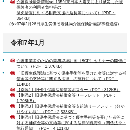
介護保険最新情報vol.1359(東日本大震災により被災した被
保険者の利用者負担等の
減免措置に対する財政支援の延長等について)（PDF：
354KB）
(令和7年2月28日厚生労働省老健局介護保険計画課事務連絡)
令和7年1月
介護事業者のための業務継続計画（BCP）セミナーの開催に
ついて（PDF：1,376KB）
「旧優生保護法に基づく優生手術等を受けた者等に対する補
償金等の支給等に関する法律」の施行について（PDF：
114KB）
【別添1】旧優生保護法補償等ポスター（PDF：312KB）
【別添2】旧優生保護法補償金等リーフレット（PDF：
1,708KB）
【別添3】旧優生保護法補償金等支給法リーフレット（分か
りやすい版）（PDF：2,533KB）
【別添4】旧優生保護法に基づく優生手術等を受けた者等に
対する補償金等の支給等に関する法律関係資料（関係法令・
施行通知）（PDF：4,121KB）