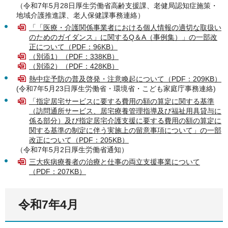
（令和7年5月28日厚生労働省高齢支援課、老健局認知症施策・
地域介護推進課、老人保健課事務連絡）
「「医療・介護関係事業者における個人情報の適切な取扱い
のためのガイダンス」に関するQ＆A（事例集）」の一部改
正について（PDF：96KB）
（別添1）（PDF：338KB）
（別添2）（PDF：428KB）
熱中症予防の普及啓発・注意喚起について（PDF：209KB）
(令和7年5月23日厚生労働省・環境省・こども家庭庁事務連絡)
「指定居宅サービスに要する費用の額の算定に関する基準
（訪問通所サービス、居宅療養管理指導及び福祉用具貸与に
係る部分）及び指定居宅介護支援に要する費用の額の算定に
関する基準の制定に伴う実施上の留意事項について」の一部
改正について（PDF：205KB）
（令和7年5月2日厚生労働省通知）
三大疾病療養者の治療と仕事の両立支援事業について
（PDF：207KB）
令和7年4月