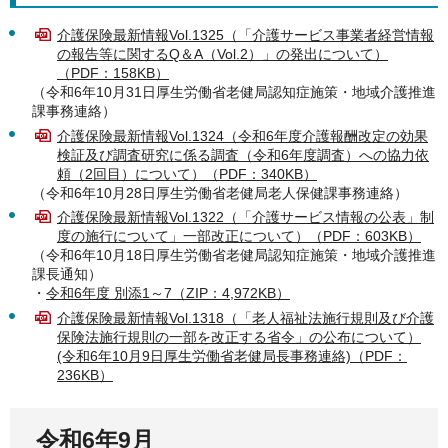
介護保険最新情報Vol.1325（「介護サービス事業者経営情報
の報告等に関するQ＆A（Vol.2）」の発出について）
（PDF：158KB）
（令和6年10月31日厚生労働省老健局認知症施策・地域介護推進
課事務連絡）
介護保険最新情報Vol.1324（令和6年度介護報酬改定の効果
検証及び調査研究に係る調査（令和6年度調査）への協力依
頼（2回目）について）（PDF：340KB）
（令和6年10月28日厚生労働省老健局老人保健課事務連絡）
介護保険最新情報Vol.1322（「介護サービス情報の公表」制
度の施行について」一部改正について）（PDF：603KB）
（令和6年10月18日厚生労働省老健局認知症施策・地域介護推進
課長通知）
・
令和6年度 別添1～7（ZIP：4,972KB）
介護保険最新情報Vol.1318（「老人福祉法施行規則及び介護
保険法施行規則の一部を改正する省令」の公布について）
(令和6年10月9日厚生労働省老健局長事務連絡)（PDF：
236KB）
令和6年9月