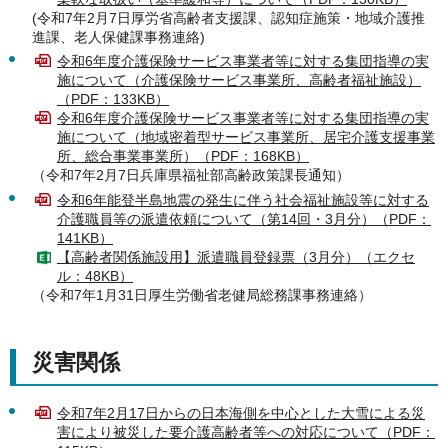
(令和7年2月7日厚労省高齢者支援課、認知症施策・地域介護推
進課、老人保健課事務連絡)
令和6年度介護保険サービス事業者等に対する集団指導の実
施について（介護保険サービス事業所、高齢者福祉施設）
（PDF：133KB）
令和6年度介護保険サービス事業者等に対する集団指導の実
施について（地域密着型サービス事業所、居宅介護支援事業
所、総合事業事業所）（PDF：168KB）
（令和7年2月7日兵庫県福祉部高齢政策課長通知）
令和6年能登半島地震の発生に伴う社会福祉施設等に対する
介護職員等の派遣依頼について（第14回・3月分）（PDF：
141KB）
【高齢者関係施設用】派遣職員登録票（3月分）（エクセ
ル：48KB）
（令和7年1月31日厚生労働省老健局総務課事務連絡）
災害関係
令和7年2月17日からの日本海側を中心とした大雪による災
害により被災した要介護高齢者等への対応について（PDF：