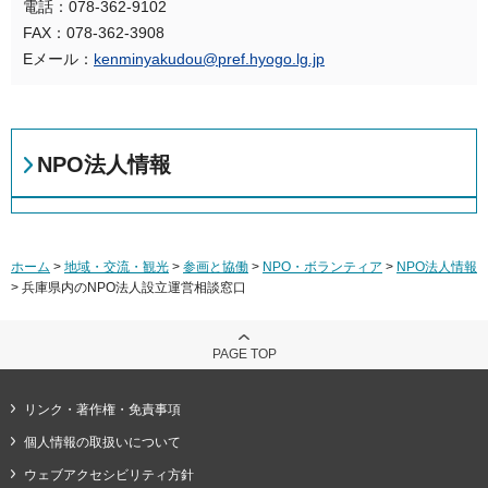
電話：078-362-9102
FAX：078-362-3908
Eメール：
kenminyakudou@pref.hyogo.lg.jp
NPO法人情報
ホーム
>
地域・交流・観光
>
参画と協働
>
NPO・ボランティア
>
NPO法人情報
> 兵庫県内のNPO法人設立運営相談窓口
PAGE TOP
リンク・著作権・免責事項
個人情報の取扱いについて
ウェブアクセシビリティ方針