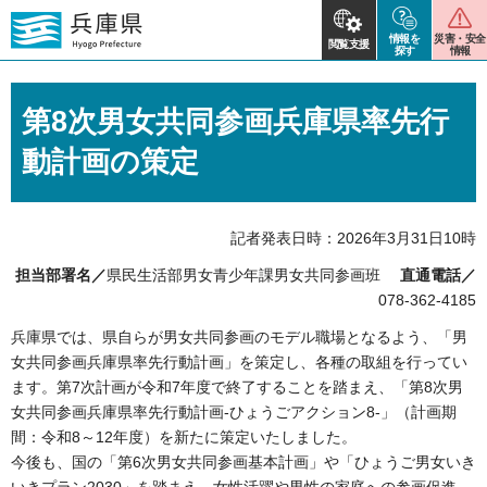
情報を
災害・安全
閲覧支援
探す
情報
第8次男女共同参画兵庫県率先行
動計画の策定
記者発表日時：2026年3月31日10時
担当部署名／
県民生活部男女青少年課男女共同参画班
直通電話／
078-362-4185
兵庫県では、県自らが男女共同参画のモデル職場となるよう、「男
女共同参画兵庫県率先行動計画」を策定し、各種の取組を行ってい
ます。第7次計画が令和7年度で終了することを踏まえ、「第8次男
女共同参画兵庫県率先行動計画-ひょうごアクション8-」（計画期
間：令和8～12年度）を新たに策定いたしました。
今後も、国の「第6次男女共同参画基本計画」や「ひょうご男女いき
いきプラン2030」を踏まえ、女性活躍や男性の家庭への参画促進、