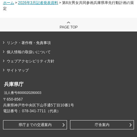
ホーム
>
2026年3月記者発表資料
> 第8次男女共同参画兵庫県率先行動計画の策
定
PAGE TOP
リンク・著作権・免責事項
個人情報の取扱いについて
ウェブアクセシビリティ方針
サイトマップ
兵庫県庁
法人番号8000020280003
〒650-8567
兵庫県神戸市中央区下山手通5丁目10番1号
電話番号：
078-341-7711（代表）
県庁までの交通案内
庁舎案内