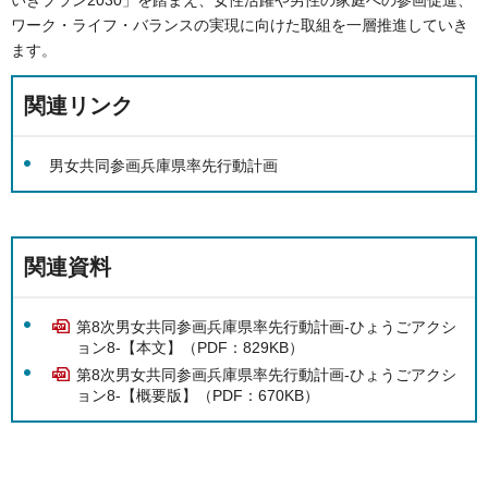
ワーク・ライフ・バランスの実現に向けた取組を一層推進していき
ます。
関連リンク
男女共同参画兵庫県率先行動計画
関連資料
第8次男女共同参画兵庫県率先行動計画-ひょうごアクシ
ョン8-【本文】（PDF：829KB）
第8次男女共同参画兵庫県率先行動計画-ひょうごアクシ
ョン8-【概要版】（PDF：670KB）