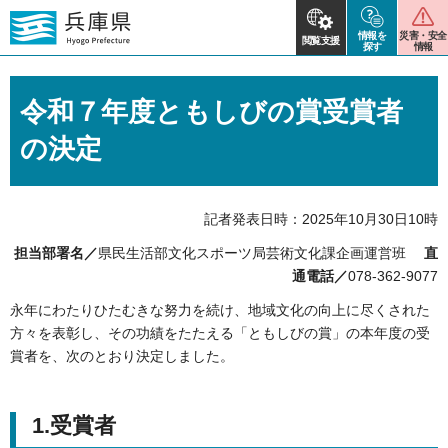
情報を
災害・安全
閲覧支援
探す
情報
令和７年度ともしびの賞受賞者
の決定
記者発表日時：2025年10月30日10時
担当部署名／
県民生活部文化スポーツ局芸術文化課企画運営班
直
通電話／
078-362-9077
永年にわたりひたむきな努力を続け、地域文化の向上に尽くされた
方々を表彰し、その功績をたたえる「ともしびの賞」の本年度の受
賞者を、次のとおり決定しました。
1.受賞者