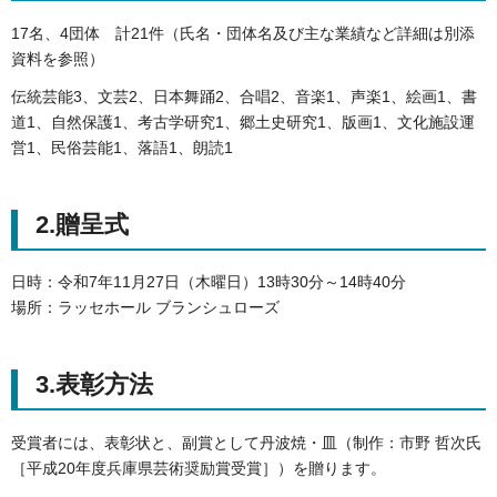
17名、4団体 計21件（氏名・団体名及び主な業績など詳細は別添
資料を参照）
伝統芸能3、文芸2、日本舞踊2、合唱2、音楽1、声楽1、絵画1、書
道1、自然保護1、考古学研究1、郷土史研究1、版画1、文化施設運
営1、民俗芸能1、落語1、朗読1
2.贈呈式
日時：令和7年11月27日（木曜日）13時30分～14時40分
場所：ラッセホール ブランシュローズ
3.表彰方法
受賞者には、表彰状と、副賞として丹波焼・皿（制作：市野 哲次氏
［平成20年度兵庫県芸術奨励賞受賞］）を贈ります。