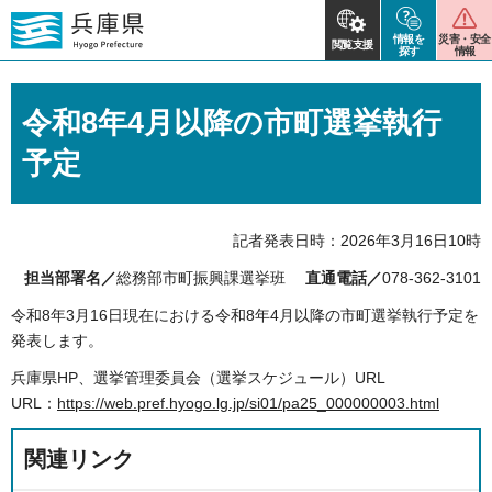
情報を
災害・安全
閲覧支援
探す
情報
令和8年4月以降の市町選挙執行
予定
記者発表日時：2026年3月16日10時
担当部署名／
総務部市町振興課選挙班
直通電話／
078-362-3101
令和8年3月16日現在における令和8年4月以降の市町選挙執行予定を
発表します。
兵庫県HP、選挙管理委員会（選挙スケジュール）URL
URL：
https://web.pref.hyogo.lg.jp/si01/pa25_000000003.html
関連リンク