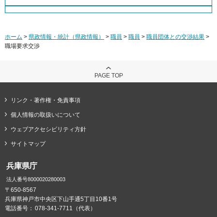
ホーム
>
県政情報・統計（県政情報）
>
職員
>
職員
>
職員団体との交渉結果
>
職場要求交渉
PAGE TOP
リンク・著作権・免責事項
個人情報の取扱いについて
ウェブアクセシビリティ方針
サイトマップ
兵庫県庁
法人番号8000020280003
〒650-8567
兵庫県神戸市中央区下山手通5丁目10番1号
電話番号：
078-341-7711（代表）