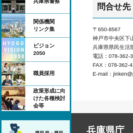
兵庫県警察
問合せ先
関係機関
リンク集
〒650-8567
神戸市中央区下山手
ビジョン
兵庫県県民生活
2050
電話：078-362-3
FAX：078-362-4
職員採用
E-mail：jinken@p
政策形成に向
けた各種検討
会等
兵庫県庁