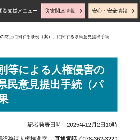
閲覧支援メニュー
災害関連情報
安心・安全情報
害の防止に関する条例（案）」に関する県民意見提出手続
別等による人権侵害の
県民意見提出手続（パ
果
記者発表日時：2025年12月2日10時
部総務課人権推進室
直通電話／
078-362-3229