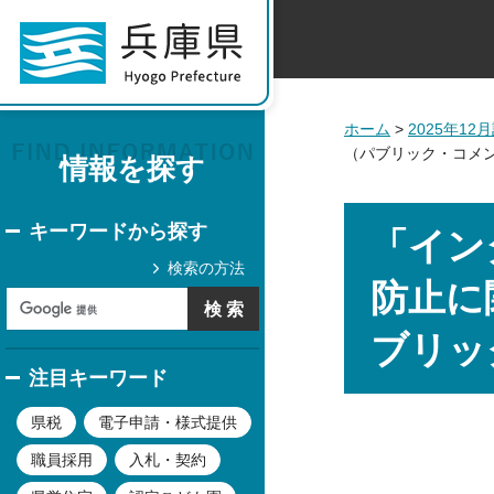
ホーム
>
2025年1
（パブリック・コメ
情報を探す
キーワードから探す
「イン
検索の方法
防止に
ブリッ
注目キーワード
県税
電子申請・様式提供
職員採用
入札・契約