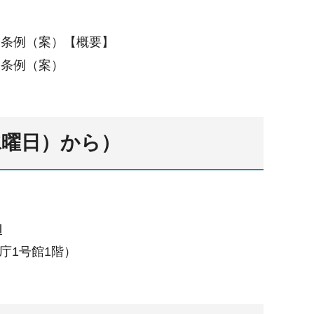
る条例（案）【概要】
る条例（案）
水曜日）から）
l
庁1号館1階）