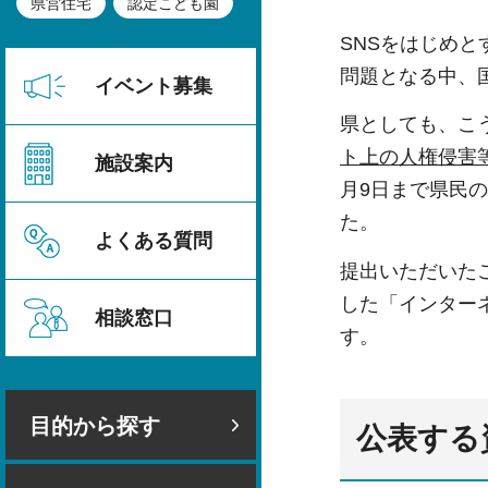
県営住宅
認定こども園
SNSをはじめ
問題となる中、
イベント募集
県としても、こ
ト上の人権侵害
施設案内
月9日まで県民の
た。
よくある質問
提出いただいた
した「インター
相談窓口
す。
目的から探す
公表する