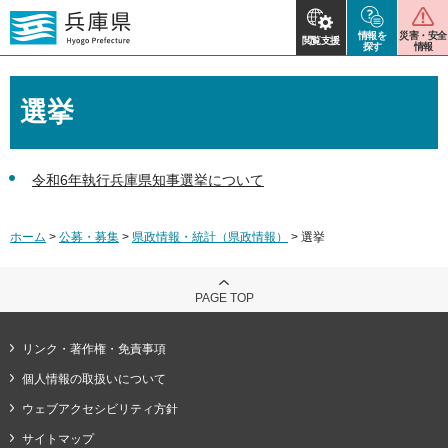
情報を
災害・安全
閲覧支援
探す
情報
選挙
令和6年執行兵庫県知事選挙について
ホーム
>
公募・募集
>
県政情報・統計（県政情報）
> 選挙
PAGE TOP
リンク・著作権・免責事項
個人情報の取扱いについて
ウェブアクセシビリティ方針
サイトマップ