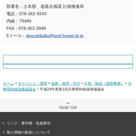
部署名：土木部 道路企画課 計画推進班
電話：078-362-9243
内線：79489
FAX：078-362-3948
Eメール：
dourokikaku@pref.hyogo.lg.jp
ホーム
>
まちづくり・環境
>
道路・港湾・河川
>
計画・取組（道路整備）
>
兵
庫県幹線道路協議会
> 平成29年度第1回兵庫県幹線道路協議会
PAGE TOP
リンク・著作権・免責事項
個人情報の取扱いについて