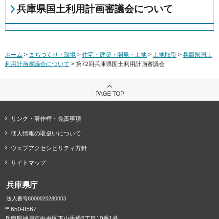
兵庫県国土利用計画審議会について
ホーム
>
まちづくり・環境
>
住宅・建築・開発・土地
>
土地取引
>
兵庫県国土
利用計画審議会について
> 第72回兵庫県国土利用計画審議会
PAGE TOP
リンク・著作権・免責事項
個人情報の取扱いについて
ウェブアクセシビリティ方針
サイトマップ
兵庫県庁
法人番号8000020280003
〒650-8567
兵庫県神戸市中央区下山手通5丁目10番1号