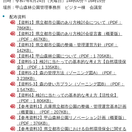
日時：令和7年6月24日（火曜日）14時00分～16時15分
場所：甲山森林公園管理事務所 ビジター棟 会議室
配布資料
【資料1】県立都市公園のあり方検討会について（PDF：
786KB）
【資料2】県立都市公園のあり方検討会提言書（概要版）
（PDF：467KB）
【資料3】県立都市公園の整備・管理運営方針（PDF：
142KB）
【資料4】甲山森林公園について（PDF：1,705KB）
【資料5-1】検討に当たっての基本的な考え方【自然環境保
全】（PDF：1,335KB）
【資料5-2】森の管理方法（ゾーニング図A）（PDF：
3,238KB）
【資料5-3】森の使い方プラン（ゾーニング図B）（PDF：
1,547KB）
【資料6】検討に当たっての基本的な考え方【活性化】
（PDF：1,806KB）
【参考資料1】兵庫県立都市公園の整備・管理運営基本計画
（概要版）（PDF：207KB）
【参考資料2】甲山森林公園リノベーション計画（概要版）
（PDF：376KB）
【参考資料3】県立都市公園における自然環境保全に関する