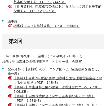
基本的な考え方（PDF：7,744KB）
【参考資料4】県立都市公園における活性化に関する基本的
な考え方（PDF：2,182KB）
議事録
議事録（あり方検討抜粋）（PDF：365KB）
第2回
日時：令和7年9月5日（金曜日）14時00分～16時00分
場所：甲山森林公園管理事務所 ビジター棟 会議室
配布資料（【資料3】のゾーニング図Bは、協議結果を踏まえ、
非公表）
【資料1】令和7年度第1回甲山森林公園管理運営協議会にお
ける委員意見（PDF：143KB）
【資料2】甲山森林公園の整備・管理運営について（PDF：
2,061KB）
【資料3】自然環境保全に関する基本的な考え方（案）
（PDF：1,981KB）
【資料4】活性化に関する基本的な考え方（案）（PDF：