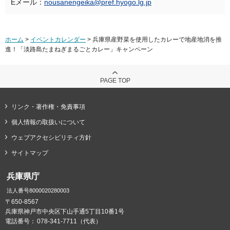
Eメール：
nousanengeika@pref.hyogo.lg.jp
ホーム
>
イベントカレンダー
> 兵庫県産野菜を使用したカレーで地産地消を推
進！「淡路島たまねぎまるごとカレー」キャンペーン
PAGE TOP
リンク・著作権・免責事項
個人情報の取扱いについて
ウェブアクセシビリティ方針
サイトマップ
兵庫県庁
法人番号8000020280003
〒650-8567
兵庫県神戸市中央区下山手通5丁目10番1号
電話番号：
078-341-7711（代表）