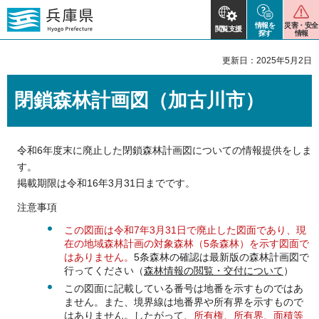
情報を
災害・安全
閲覧支援
探す
情報
更新日：2025年5月2日
閉鎖森林計画図（加古川市）
令和6年度末に廃止した閉鎖森林計画図についての情報提供をしま
す。
掲載期限は令和16年3月31日までです。
注意事項
この図面は令和7年3月31日で廃止した図面であり、現
在の地域森林計画の対象森林（5条森林）を示す図面で
はありません。
5条森林の確認は最新版の森林計画図で
行ってください（
森林情報の閲覧・交付について
）
この図面に記載している番号は地番を示すものではあ
ません。また、境界線は地番界や所有界を示すもので
はありません。したがって、
所有権、所有界、面積等