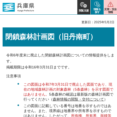
情報を
災害・安全
閲覧支援
探す
情報
更新日：2025年5月2日
閉鎖森林計画図（旧丹南町）
令和6年度末に廃止した閉鎖森林計画図についての情報提供をしま
す。
掲載期限は令和16年3月31日までです。
注意事項
この図面は令和7年3月31日で廃止した図面であり、現
在の地域森林計画の対象森林（5条森林）を示す図面で
はありません。
5条森林の確認は最新版の森林計画図で
行ってください（
森林情報の閲覧・交付について
）
この図面に記載している番号は地番を示すものではあ
ません。また、境界線は地番界や所有界を示すもので
はありません。したがって、
所有権、所有界、面積等