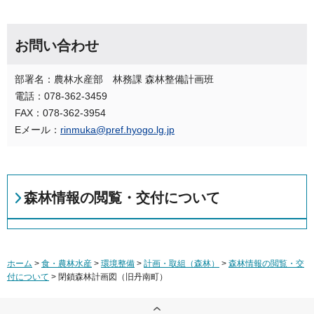
お問い合わせ
部署名：農林水産部 林務課 森林整備計画班
電話：078-362-3459
FAX：078-362-3954
Eメール：
rinmuka@pref.hyogo.lg.jp
森林情報の閲覧・交付について
ホーム
>
食・農林水産
>
環境整備
>
計画・取組（森林）
>
森林情報の閲覧・交
付について
> 閉鎖森林計画図（旧丹南町）