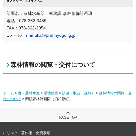
部署名：農林水産部 林務課 森林整備計画班
電話：078-362-3459
FAX：078-362-3954
Eメール：
rinmuka@pref.hyogo.lg.jp
森林情報の閲覧・交付について
ホーム
>
食・農林水産
>
環境整備
>
計画・取組（森林）
>
森林情報の閲覧・交
付について
> 閉鎖森林計画図（旧柏原町）
PAGE TOP
リンク・著作権・免責事項