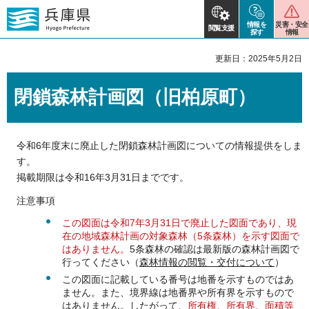
情報を
災害・安全
閲覧支援
探す
情報
更新日：2025年5月2日
閉鎖森林計画図（旧柏原町）
令和6年度末に廃止した閉鎖森林計画図についての情報提供をしま
す。
掲載期限は令和16年3月31日までです。
注意事項
この図面は令和7年3月31日で廃止した図面であり、現
在の地域森林計画の対象森林（5条森林）を示す図面で
はありません。
5条森林の確認は最新版の森林計画図で
行ってください（
森林情報の閲覧・交付について
）
この図面に記載している番号は地番を示すものではあ
ません。また、境界線は地番界や所有界を示すもので
はありません。したがって、
所有権、所有界、面積等