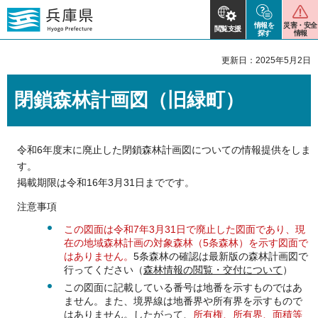
情報を
災害・安全
閲覧支援
探す
情報
更新日：2025年5月2日
閉鎖森林計画図（旧緑町）
令和6年度末に廃止した閉鎖森林計画図についての情報提供をしま
す。
掲載期限は令和16年3月31日までです。
注意事項
この図面は令和7年3月31日で廃止した図面であり、現
在の地域森林計画の対象森林（5条森林）を示す図面で
はありません。
5条森林の確認は最新版の森林計画図で
行ってください（
森林情報の閲覧・交付について
）
この図面に記載している番号は地番を示すものではあ
ません。また、境界線は地番界や所有界を示すもので
はありません。したがって、
所有権、所有界、面積等