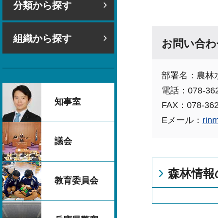
分類から探す
組織から探す
お問い合わ
部署名：農林
電話：078-362
知事室
FAX：078-362
Eメール：
rin
議会
森林情報
教育委員会