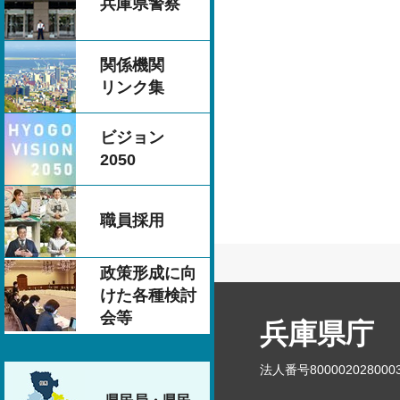
兵庫県警察
関係機関
リンク集
ビジョン
2050
職員採用
政策形成に向
けた各種検討
会等
兵庫県庁
法人番号800002028000