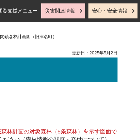
閲覧支援メニュー
災害関連情報
安心・安全情報
 閉鎖森林計画図（旧津名町）
更新日：2025年5月2日
。
域森林計画の対象森林（5条森林）を示す図面で
ください（
森林情報の閲覧・交付について
）