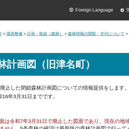
Foreign Language
産
>
環境整備
>
計画・取組（森林）
>
森林情報の閲覧・交付について
>
林計画図（旧津名町）
に廃止した閉鎖森林計画図についての情報提供をします
16年3月31日までです。
面は令和7年3月31日で廃止した図面であり、現在の地
ません。
5条森林の確認は最新版の森林計画図で行って