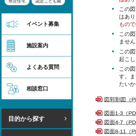
県営住宅
認定こども園
この図
はあり
イベント募集
もので
この図
ません
施設案内
この図
起こし
よくある質問
この図
す。ま
たいか
相談窓口
図郭割図（PD
図面1-3（PD
目的から探す
図面4-7（PD
図面8-11（P