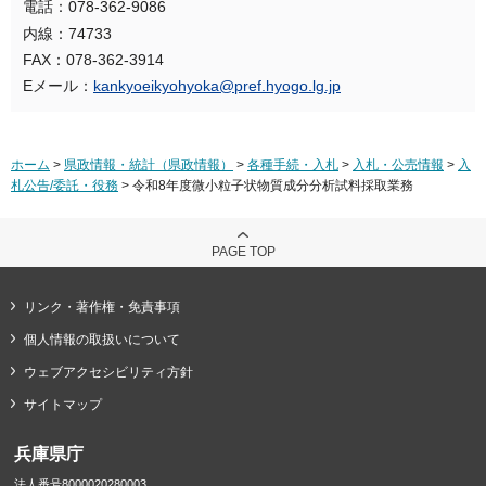
電話：078-362-9086
内線：74733
FAX：078-362-3914
Eメール：
kankyoeikyohyoka@pref.hyogo.lg.jp
ホーム
>
県政情報・統計（県政情報）
>
各種手続・入札
>
入札・公売情報
>
入
札公告/委託・役務
> 令和8年度微小粒子状物質成分分析試料採取業務
PAGE TOP
リンク・著作権・免責事項
個人情報の取扱いについて
ウェブアクセシビリティ方針
サイトマップ
兵庫県庁
法人番号8000020280003