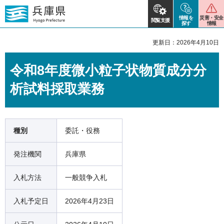
情報を
災害・安全
閲覧支援
探す
情報
更新日：2026年4月10日
令和8年度微小粒子状物質成分分
析試料採取業務
種別
委託・役務
発注機関
兵庫県
入札方法
一般競争入札
入札予定日
2026年4月23日