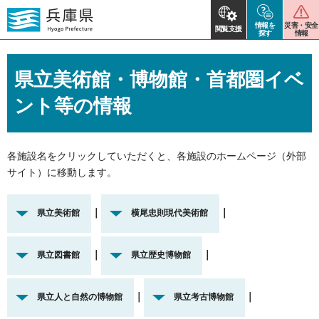
情報を
災害・安全
閲覧支援
探す
情報
県立美術館・博物館・首都圏イベ
ント等の情報
各施設名をクリックしていただくと、各施設のホームページ（外部
サイト）に移動します。
｜
｜
県立美術館
横尾忠則現代美術館
｜
｜
県立図書館
県立歴史博物館
｜
｜
県立人と自然の博物館
県立考古博物館