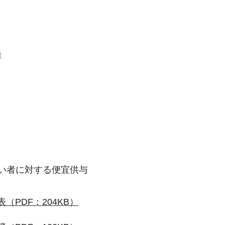
日
簿
障がい者に対する便宜供与
（PDF：204KB）