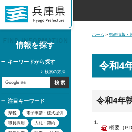
ホーム
>
県政情報・
情報を探す
キーワードから探す
令和4
検索の方法
令和4年
注目キーワード
県税
電子申請・様式提供
職員採用
入札・契約
概要（PD