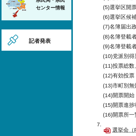
県民局・県民
(5)選挙区開
センター情報
(6)選挙区
(7)名簿届
(8)名簿登載
記者発表
(9)名簿登
(10)党派別
(11)投票
(12)有効投票
(13)市町別
(14)開票開
(15)開票進
(16)開票所一
選挙会（P