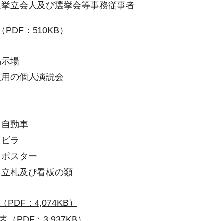
、選挙立会人及び選挙会等事務従事者
PDF：510KB）
掲示場
設使用の個人演説会
用自動車
用ビラ
用ポスター
書、立札及び看板の類
（PDF：4,074KB）
表（PDF：3,937KB）