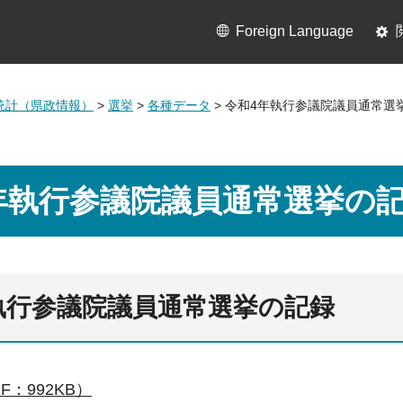
Foreign Language
統計（県政情報）
>
選挙
>
各種データ
> 令和4年執行参議院議員通常選
年執行参議院議員通常選挙の
執行参議院議員通常選挙の記録
F：992KB）