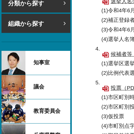
選挙人名簿
分類から探す
(1)令和4年
(2)補正登録
組織から探す
(3)令和4年
(4)選挙人
候補者等（
知事室
(1)選挙区選
(2)比例代
議会
投票（PDF
(1)市区町
(2)市区町別
教育委員会
(3)仮投票
(4)市町別