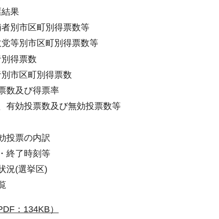
票結果
候補者別市区町別得票数等
出政党等別市区町別得票数等
者別得票数
載者別市区町別得票数
得票数及び得票率
総数、有効投票数及び無効投票数等
無効投票の内訳
始・終了時刻等
捗状況(選挙区)
覧
DF：134KB）