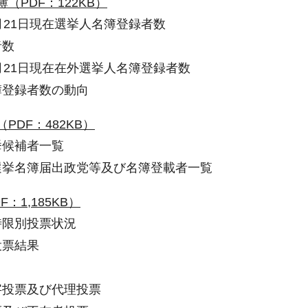
（PDF：122KB）
6月21日現在選挙人名簿登録者数
者数
6月21日現在在外選挙人名簿登録者数
名簿登録者数の動向
PDF：482KB）
挙候補者一覧
表選挙名簿届出政党等及び名簿登載者一覧
：1,185KB）
別時限別投票状況
投票結果
点字投票及び代理投票