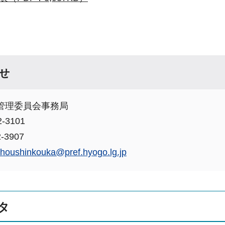
せ
管理委員会事務局
-3101
-3907
choushinkouka@pref.hyogo.lg.jp
タ