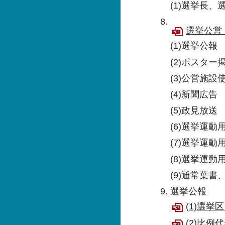
(1)選挙長
選挙公営（
(1)選挙公報
(2)ポスター
(3)公営施
(4)新聞広告
(5)政見放送
(6)選挙運動
(7)選挙運動
(8)選挙運動
(9)通常葉
選挙公報
(1)選挙区
(2)比例代