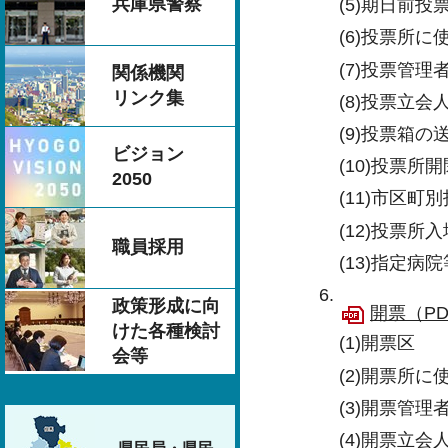
兵庫県警察
(5)期日前
(6)投票所に
(7)投票管
関係機関
リンク集
(8)投票立会
(9)投票箱の
ビジョン
(10)投票
2050
(11)市区町
(12)投票所
職員採用
(13)指定
政策形成に向
開票（PD
けた各種検討
(1)開票区
会等
(2)開票所に
(3)開票管
(4)開票立会