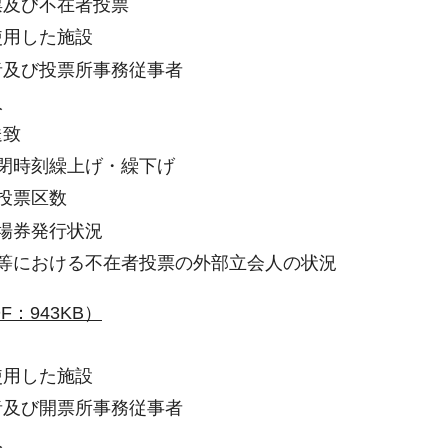
投票及び不在者投票
使用した施設
理者及び投票所事務従事者
人
送致
所開閉時刻繰上げ・繰下げ
別投票区数
入場券発行状況
病院等における不在者投票の外部立会人の状況
F：943KB）
使用した施設
理者及び開票所事務従事者
人