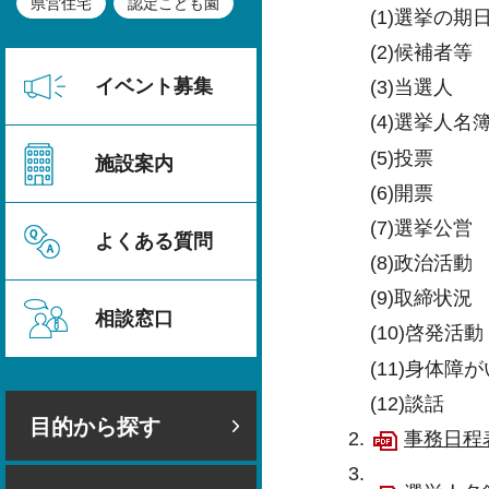
県営住宅
認定こども園
(1)選挙の期
(2)候補者等
イベント募集
(3)当選人
(4)選挙人名
(5)投票
施設案内
(6)開票
(7)選挙公営
よくある質問
(8)政治活動
(9)取締状況
相談窓口
(10)啓発活動
(11)身体
(12)談話
目的から探す
事務日程表