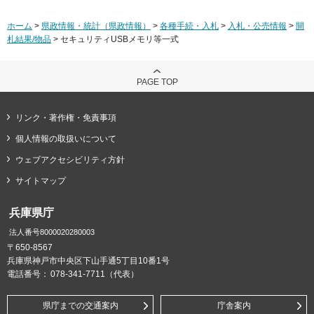
ホーム
>
県政情報・統計（県政情報）
>
各種手続・入札
>
入札・公売情報
>
開
札結果/物品
> セキュリティUSBメモリ等一式
PAGE TOP
リンク・著作権・免責事項
個人情報の取扱いについて
ウェブアクセシビリティ方針
サイトマップ
兵庫県庁
法人番号8000020280003
〒650-8567
兵庫県神戸市中央区下山手通5丁目10番1号
電話番号：
078-341-7711（代表）
県庁までの交通案内
庁舎案内