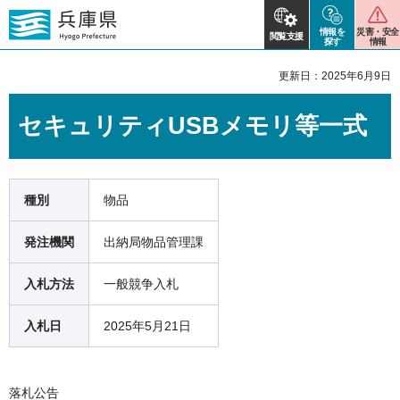
情報を
災害・安全
閲覧支援
探す
情報
更新日：2025年6月9日
セキュリティUSBメモリ等一式
種別
物品
発注機関
出納局物品管理課
入札方法
一般競争入札
入札日
2025年5月21日
落札公告