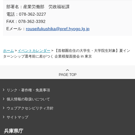
部署名：産業労働部 労政福祉課
電話：078-362-3227
FAX：078-362-3392
Eメール：
rouseifukushika@pref.hyogo.lg.jp
ホーム
>
イベントカレンダー
> 【首都圏在住の大学生・大学院生対象】夏イン
ターンシップ選考前に差がつく 企業模擬面接会 in 東京
PAGE TOP
リンク・著作権・免責事項
個人情報の取扱いについて
ウェブアクセシビリティ方針
サイトマップ
兵庫県庁