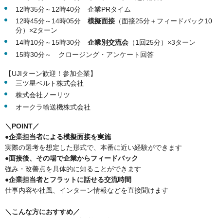
12時35分～12時40分 企業PRタイム
12時45分～14時05分
模擬面接
（面接25分＋フィードバック10
分）×2ターン
14時10分～15時30分
企業別交流会
（1回25分）×3ターン
15時30分～ クロージング・アンケート回答
【UJIターン歓迎！参加企業】
三ツ星ベルト株式会社
株式会社ノーリツ
オークラ輸送機株式会社
＼POINT／
●企業担当者による模擬面接を実施
実際の選考を想定した形式で、本番に近い経験ができます
●面接後、その場で企業からフィードバック
強み・改善点を具体的に知ることができます
●
企業担当者とフラットに話せる交流時間
仕事内容や社風、インターン情報などを直接聞けます
＼こんな方におすすめ／