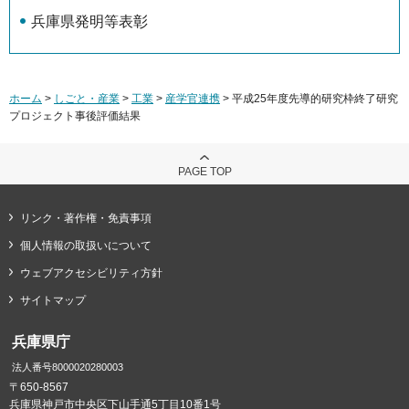
兵庫県発明等表彰
ホーム
>
しごと・産業
>
工業
>
産学官連携
> 平成25年度先導的研究枠終了研究
プロジェクト事後評価結果
PAGE TOP
リンク・著作権・免責事項
個人情報の取扱いについて
ウェブアクセシビリティ方針
サイトマップ
兵庫県庁
法人番号8000020280003
〒650-8567
兵庫県神戸市中央区下山手通5丁目10番1号