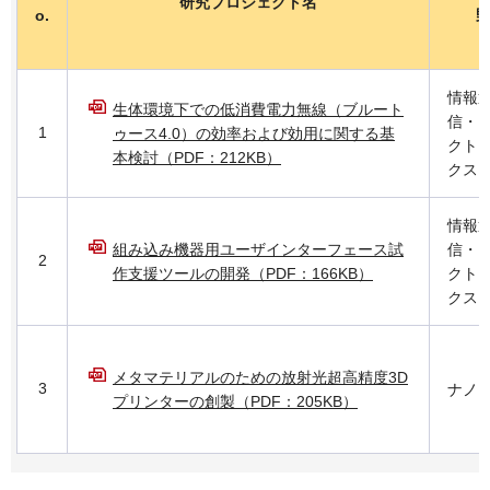
研究プロジェクト名
o.
情報
生体環境下での低消費電力無線（ブルート
信・
1
ゥース4.0）の効率および効用に関する基
クト
本検討（PDF：212KB）
クス
情報
組み込み機器用ユーザインターフェース試
信・
2
作支援ツールの開発（PDF：166KB）
クト
クス
メタマテリアルのための放射光超高精度3D
3
ナノ
プリンターの創製（PDF：205KB）