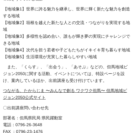
【地域像1】世界に誇る魅力を継承し、世界に輝く新たな魅力を創造
する地域
【地域像2】垣根を越えた新たな人との交流・つながりを実現する地
域
【地域像3】多様性を認め合い、誰もが輝き夢の実現にチャレンジで
きる地域
【地域像4】次代を担う若者や子どもたちがイキイキ育ち暮らす地域
【地域像5】生活環境が充実した暮らしやすい地域
また、「くらす」、「出会う」、「あそぶ」などの、但馬地域ビ
ジョン2050に関する活動、イベントについては、特設ページを設
け、案内しているほか、出前講座も受け付けています。
つながる、たからじま 〜みんなで創る ワクワク但馬〜 但馬地域ビ
ジョン2050公式サイト
〇出前講座問い合わせ先
部署名：但馬県民局 県民躍動室
電話：0796-26-3648
FAX ：0796-23-1476