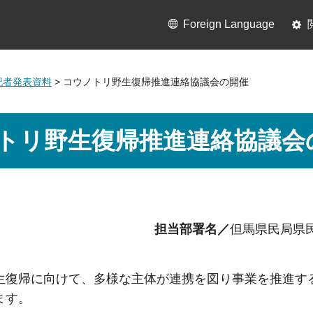
Foreign Language
月記者発表資料
> コウノトリ野生復帰推進連絡協議会の開催
トリ野生復帰推進連絡協議会
担当部署名／
但馬県民局県
生復帰に向けて、多様な主体が連携を図り事業を推進す
ます。