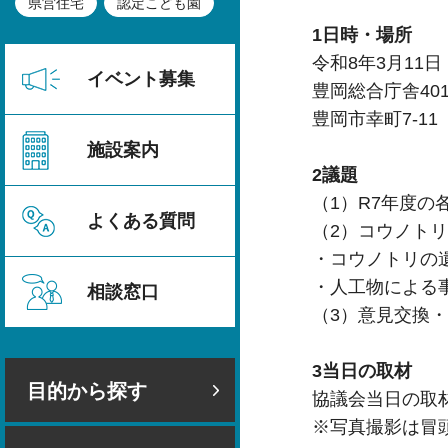
県営住宅
認定こども園
1日時・場所
令和8年3月11日
イベント募集
豊岡総合庁舎40
豊岡市幸町7-11
施設案内
2議題
（1）R7年度
よくある質問
（2）コウノト
・コウノトリの
・人工物による
相談窓口
（3）意見交換
3当日の取材
目的から探す
協議会当日の取
※写真撮影は冒