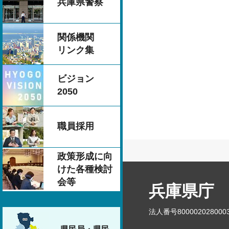
兵庫県警察
関係機関
リンク集
ビジョン
2050
職員採用
政策形成に向
けた各種検討
会等
兵庫県庁
法人番号800002028000