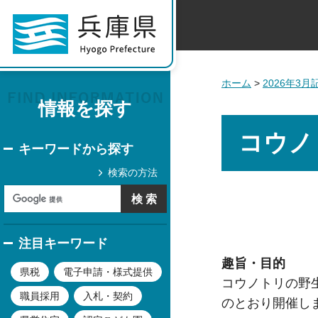
ホーム
>
2026年3
情報を探す
コウノ
キーワードから探す
検索の方法
注目キーワード
趣旨・目的
県税
電子申請・様式提供
コウノトリの野
職員採用
入札・契約
のとおり開催し