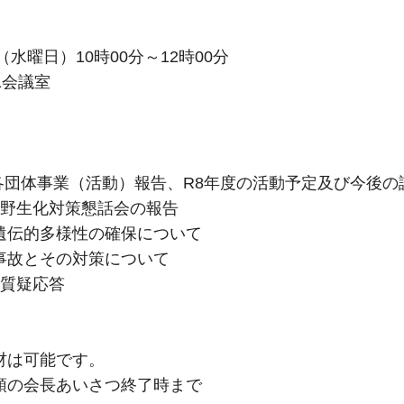
（水曜日）10時00分～12時00分
1会議室
の各団体事業（活動）報告、R8年度の活動予定及び今後の
リ野生化対策懇話会の報告
遺伝的多様性の確保について
事故とその対策について
・質疑応答
材は可能です。
頭の会長あいさつ終了時まで