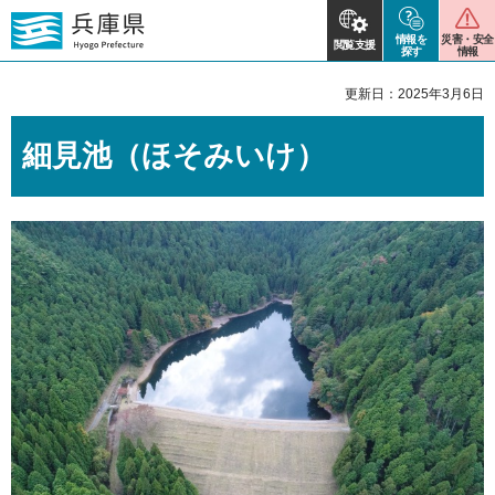
情報を
災害・安全
閲覧支援
探す
情報
更新日：2025年3月6日
細見池（ほそみいけ）