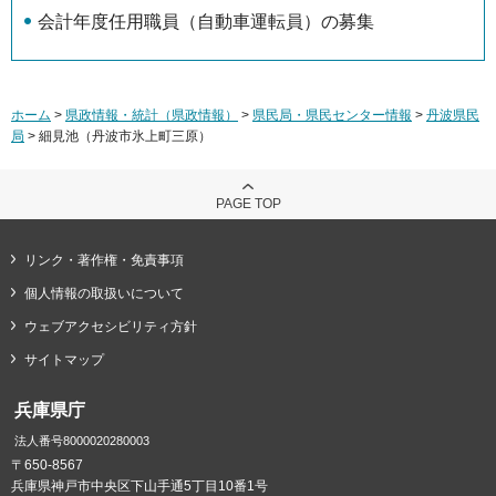
会計年度任用職員（自動車運転員）の募集
ホーム
>
県政情報・統計（県政情報）
>
県民局・県民センター情報
>
丹波県民
局
> 細見池（丹波市氷上町三原）
PAGE TOP
リンク・著作権・免責事項
個人情報の取扱いについて
ウェブアクセシビリティ方針
サイトマップ
兵庫県庁
法人番号8000020280003
〒650-8567
兵庫県神戸市中央区下山手通5丁目10番1号