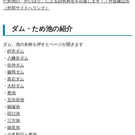
ため池の「かいぼり」による自然再生を応援します！／丹波篠山市
（外部サイトへリンク）
ダム・ため池の紹介
ダム、池の名称を押すとページが開きます
・
鍔市ダム
・
八幡谷ダム
・
佐仲ダム
・
藤岡ダム
・
黒石ダム
・
大杉ダム
・
奥池
・
五坊谷池
・
鍋塚池
・
田口池
・
三方池
・
細見池
・
小多利日ヶ奥池