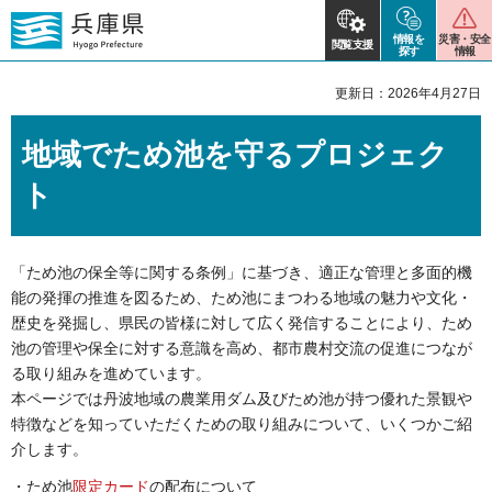
情報を
災害・安全
閲覧支援
探す
情報
更新日：2026年4月27日
地域でため池を守るプロジェク
ト
「ため池の保全等に関する条例」に基づき、適正な管理と多面的機
能の発揮の推進を図るため、ため池にまつわる地域の魅力や文化・
歴史を発掘し、県民の皆様に対して広く発信することにより、ため
池の管理や保全に対する意識を高め、都市農村交流の促進につなが
る取り組みを進めています。
本ページでは丹波地域の農業用ダム及びため池が持つ優れた景観や
特徴などを知っていただくための取り組みについて、いくつかご紹
介します。
・ため池
限定カード
の配布について