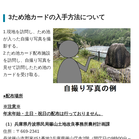
3ため池カードの入手方法について
1.現地を訪問し、ため池
が入った自撮り写真を撮
影する。
2.ため池カード配布施設
を訪問し、自撮り写真を
見せて訪問したため池の
カードを受け取る。
●配布場所
※注意※
年末年始・土日・祝日の配布は行っておりません。
（1）兵庫県丹波県民局篠山土地改良事務所農村計画課
住所：〒669-2341
丹波篠山市郡家451番地2兵庫県篠山庁舎2階（開庁日の9時00分～