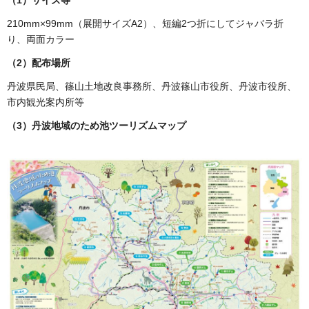
210mm×99mm（展開サイズA2）、短編2つ折にしてジャバラ折
り、両面カラー
（2）配布場所
丹波県民局、篠山土地改良事務所、丹波篠山市役所、丹波市役所、
市内観光案内所等
（3）丹波地域のため池ツーリズムマップ