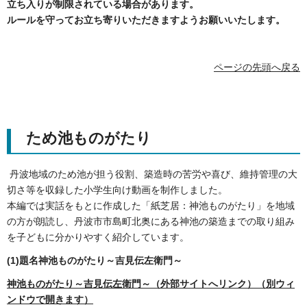
立ち入りが制限されている場合があります。
ルールを守ってお立ち寄りいただきますようお願いいたします。
ページの先頭へ戻る
ため池ものがたり
丹波地域のため池が担う役割、築造時の苦労や喜び、維持管理の大
切さ等を収録した小学生向け動画を制作しました。
本編では実話をもとに作成した「紙芝居：神池ものがたり」を地域
の方が朗読し、丹波市市島町北奥にある神池の築造までの取り組み
を子どもに分かりやすく紹介しています。
(1)題名神池ものがたり～吉見伝左衛門～
神池ものがたり～吉見伝左衛門～（外部サイトへリンク）（別ウィ
ンドウで開きます）