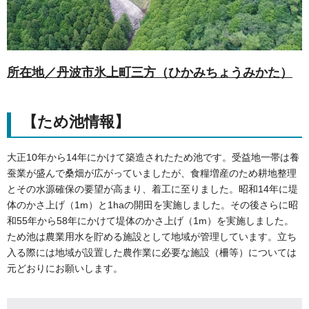
所在地／丹波市氷上町三方（ひかみちょうみかた）
【ため池情報】
大正10年から14年にかけて築造されたため池です。受益地一帯は養
蚕業が盛んで桑畑が広がっていましたが、食糧増産のため耕地整理
とその水源確保の要望が高まり、着工に至りました。昭和14年に堤
体のかさ上げ（1m）と1haの開田を実施しました。その後さらに昭
和55年から58年にかけて堤体のかさ上げ（1m）を実施しました。
ため池は農業用水を貯める施設として地域が管理しています。立ち
入る際には地域が設置した農作業に必要な施設（柵等）については
元どおりにお願いします。