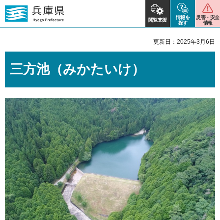
情報を
災害・安全
閲覧支援
探す
情報
更新日：2025年3月6日
三方池（みかたいけ）