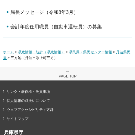
局長メッセージ（令和8年3月）
会計年度任用職員（自動車運転員）の募集
ホーム
>
県政情報・統計（県政情報）
>
県民局・県民センター情報
>
丹波県民
局
> 三方池（丹波市氷上町三方）
PAGE TOP
リンク・著作権・免責事項
個人情報の取扱いについて
ウェブアクセシビリティ方針
サイトマップ
兵庫県庁