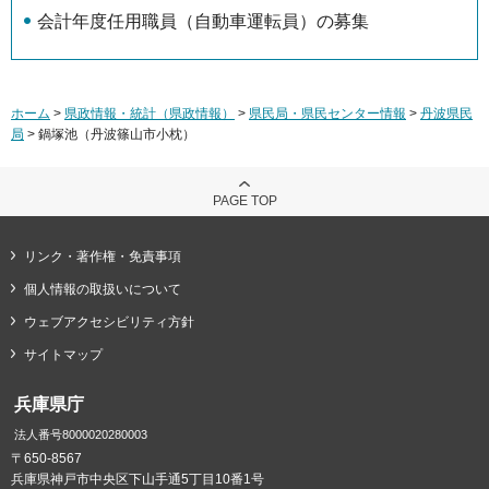
会計年度任用職員（自動車運転員）の募集
ホーム
>
県政情報・統計（県政情報）
>
県民局・県民センター情報
>
丹波県民
局
> 鍋塚池（丹波篠山市小枕）
PAGE TOP
リンク・著作権・免責事項
個人情報の取扱いについて
ウェブアクセシビリティ方針
サイトマップ
兵庫県庁
法人番号8000020280003
〒650-8567
兵庫県神戸市中央区下山手通5丁目10番1号