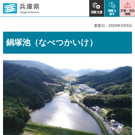
情報を
災害・安全
閲覧支援
探す
情報
更新日：2025年3月6日
鍋塚池（なべつかいけ）