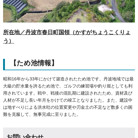
所在地／丹波市春日町国領（かすがちょうこくりょ
う）
【ため池情報】
昭和16年から33年にかけて築造されたため池です。丹波地域では最
大級の貯水量を誇るため池で、ゴルフの練習場や釣り堀としても利
用されています。戦中、戦後の混乱期に建設されたため、資材及び
人材が不足し長い年月をかけての竣工となりました。また、建設中
は地すべりによる洪水吐の位置変更や刃金土の不足など数多くの困
難を克服して、無事完成に至りました。
お問い合わせ