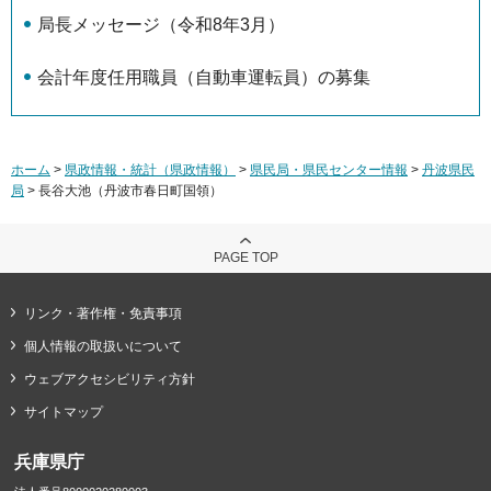
局長メッセージ（令和8年3月）
会計年度任用職員（自動車運転員）の募集
ホーム
>
県政情報・統計（県政情報）
>
県民局・県民センター情報
>
丹波県民
局
> 長谷大池（丹波市春日町国領）
PAGE TOP
リンク・著作権・免責事項
個人情報の取扱いについて
ウェブアクセシビリティ方針
サイトマップ
兵庫県庁