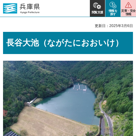
情報を
災害・安全
閲覧支援
探す
情報
更新日：2025年3月6日
長谷大池（ながたにおおいけ）