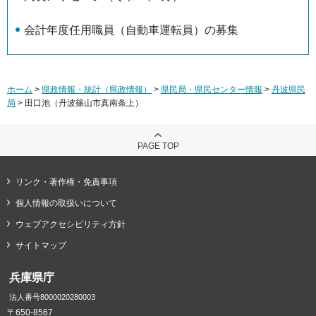
会計年度任用職員（自動車運転員）の募集
ホーム
>
県政情報・統計（県政情報）
>
県民局・県民センター情報
>
丹波県民
局
> 田口池（丹波篠山市真南条上）
PAGE TOP
リンク・著作権・免責事項
個人情報の取扱いについて
ウェブアクセシビリティ方針
サイトマップ
兵庫県庁
法人番号8000020280003
〒650-8567