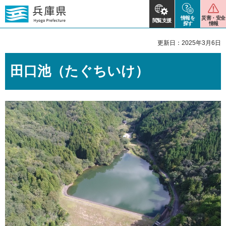
情報を
災害・安全
閲覧支援
探す
情報
更新日：2025年3月6日
田口池（たぐちいけ）