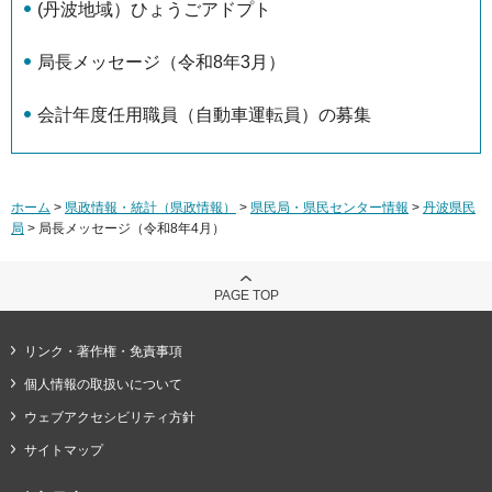
(丹波地域）ひょうごアドプト
局長メッセージ（令和8年3月）
会計年度任用職員（自動車運転員）の募集
ホーム
>
県政情報・統計（県政情報）
>
県民局・県民センター情報
>
丹波県民
局
> 局長メッセージ（令和8年4月）
PAGE TOP
リンク・著作権・免責事項
個人情報の取扱いについて
ウェブアクセシビリティ方針
サイトマップ