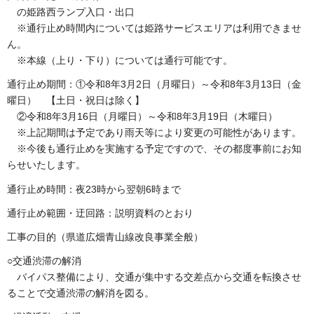
の姫路西ランプ入口・出口
※通行止め時間内については姫路サービスエリアは利用できませ
ん。
※本線（上り・下り）については通行可能です。
通行止め期間：①令和8年3月2日（月曜日）～令和8年3月13日（金
曜日） 【土日・祝日は除く】
②令和8年3月16日（月曜日）～令和8年3月19日（木曜日）
※上記期間は予定であり雨天等により変更の可能性があります。
※今後も通行止めを実施する予定ですので、その都度事前にお知
らせいたします。
通行止め時間：夜23時から翌朝6時まで
通行止め範囲・迂回路：説明資料のとおり
工事の目的（県道広畑青山線改良事業全般）
○交通渋滞の解消
バイパス整備により、交通が集中する交差点から交通を転換させ
ることで交通渋滞の解消を図る。