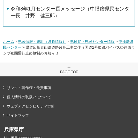
令和8年1月センター長メッセージ（中播磨県民センタ
ー長 井野 健三郎）
ホーム
>
県政情報・統計（県政情報）
>
県民局・県民センター情報
>
中播磨県
民センター
> 県道広畑青山線道路改良工事に伴う国道2号姫路バイパス姫路西ラ
ンプ夜間通行止め規制のお知らせ
PAGE TOP
リンク・著作権・免責事項
個人情報の取扱いについて
ウェブアクセシビリティ方針
サイトマップ
兵庫県庁