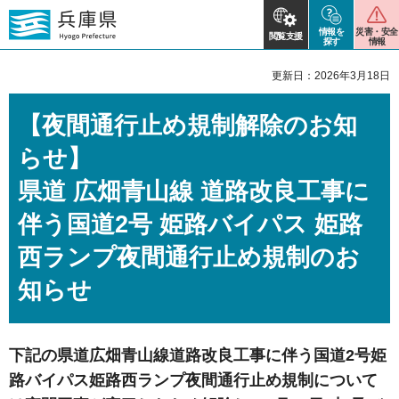
情報を
災害・安全
閲覧支援
探す
情報
更新日：2026年3月18日
【夜間通行止め規制解除のお知
らせ】
県道 広畑青山線 道路改良工事に
伴う国道2号 姫路バイパス 姫路
西ランプ夜間通行止め規制のお
知らせ
下記の県道広畑青山線道路改良工事に伴う国道2号姫
路バイパス姫路西ランプ夜間通行止め規制について