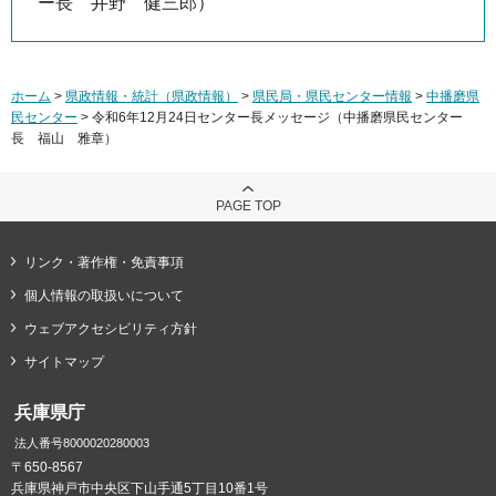
ー長 井野 健三郎）
ホーム
>
県政情報・統計（県政情報）
>
県民局・県民センター情報
>
中播磨県
民センター
> 令和6年12月24日センター長メッセージ（中播磨県民センター
長 福山 雅章）
PAGE TOP
リンク・著作権・免責事項
個人情報の取扱いについて
ウェブアクセシビリティ方針
サイトマップ
兵庫県庁
法人番号8000020280003
〒650-8567
兵庫県神戸市中央区下山手通5丁目10番1号