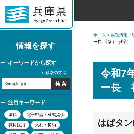
ホーム
>
県政情報・
ー長 福山 雅章）
情報を探す
キーワードから探す
令和7
検索の方法
ー長 
注目キーワード
県税
電子申請・様式提供
はばタン
職員採用
入札・契約