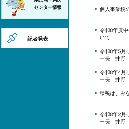
県民局・県民
センター情報
個⼈事業税
令和8年度
いて
記者発表
令和8年5
ー長 井野
令和8年4
ー長 井野
県税は、み
令和8年2
ー長 井野