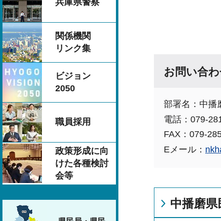
兵庫県警察
関係機関
リンク集
お問い合わ
ビジョン
2050
部署名：中播
電話：079-281
職員採用
FAX：079-285
Eメール：
nkh
政策形成に向
けた各種検討
会等
中播磨県