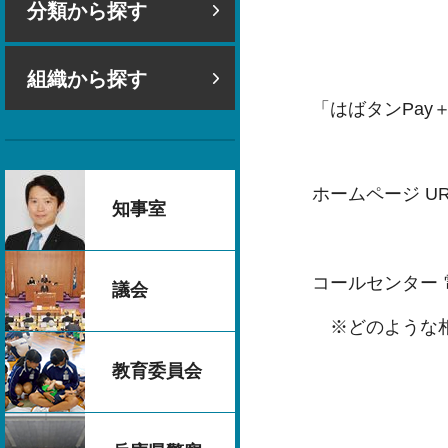
分類から探す
組織から探す
「はばタンPay
ホームページ U
知事室
コールセンター 電
議会
※どのような相
教育委員会