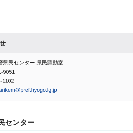
せ
磨県民センター 県民躍動室
-9051
-1102
arikem@pref.hyogo.lg.jp
民センター