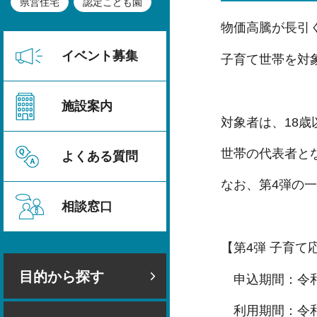
県営住宅
認定こども園
物価高騰が長引
イベント募集
子育て世帯を対
施設案内
対象者は、18
世帯の代表者と
よくある質問
なお、第4弾の
相談窓口
【第4弾 子育て
目的から探す
申込期間：令和7
利用期間：令和7