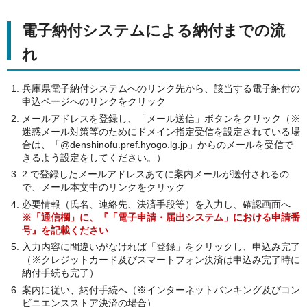
電子納付システムによる納付までの流
れ
兵庫県電子納付システムへのリンク先
から、該当する電子納付の
申込ページへのリンクをクリック
メールアドレスを登録し、「メール送信」ボタンをクリック（※
迷惑メール対策等のためにドメイン指定受信を設定されている場
合は、「@denshinofu.pref.hyogo.lg.jp」からのメールを受信で
きるよう設定をしてください。）
2.で登録したメールアドレスあてに案内メールが送付されるの
で、メール本文中のリンクをクリック
必要情報（氏名、連絡先、決済手段等）を入力し、確認画面へ
※「通信欄」に、『「電子申請・届出システム」における申請番
号』を記載ください
入力内容に間違いがなければ「登録」をクリックし、申込み完了
（※クレジットカード及びスマートフォン決済は申込み完了時に
納付手続も完了）
案内に従い、納付手続へ（※インターネットバンキング及びコン
ビニエンスストア決済の場合）