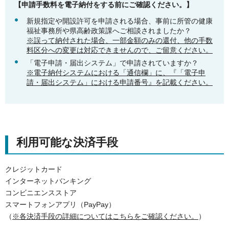
【申請手数料を電子納付をする前にご確認ください。】
新規指定や開設許可を申請される場合、事前に所管の健康
福祉事務所や県高齢政策課へご相談されましたか？
※誤って納付された場合、一部金額のみの還付、他の手数
料区分への変更は対応できませんので、ご留意ください。
「電子申請・届出システム」で申請されていますか？
※電子納付システムにおける「通信欄」に、『「電子申
請・届出システム」における申請番号』を記載ください。
利用可能な決済手段
クレジットカード
インターネットバンキング
コンビニエンスストア
スマートフォンアプリ（PayPay）
（
※各決済手段の詳細についてはこちらをご確認ください。
）