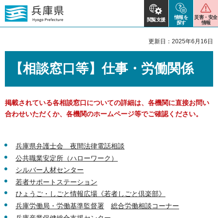
情報を
災害・安全
閲覧支援
探す
情報
更新日：2025年6月16日
【相談窓口等】仕事・労働関係
掲載されている各相談窓口についての詳細は、各機関に直接お問い
合わせいただくか、各機関のホームページ等でご確認ください。
兵庫県弁護士会 夜間法律電話相談
公共職業安定所（ハローワーク）
シルバー人材センター
若者サポートステーション
ひょうご・しごと情報広場《若者しごと倶楽部》
兵庫労働局・労働基準監督署
総
合労働相談コーナー
兵庫産業保健総合支援センター