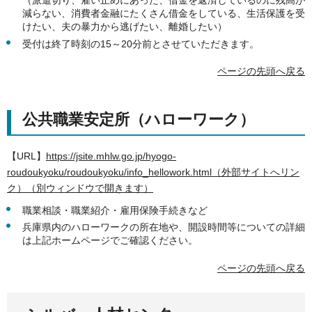
（派遣切り、雇い止めにあった、借金を返済しているのに残高が
減らない、消費者金融にたくさん借金をしている、生活保護を受
けたい、夫の暴力から逃げたい、離婚したい）
受付は終了時刻の15～20分前とさせていただきます。
ページの先頭へ戻る
公共職業安定所（ハローワーク）
【URL】
https://jsite.mhlw.go.jp/hyogo-
roudoukyoku/roudoukyoku/info_hellowork.html（外部サイトへリン
ク）（別ウィンドウで開きます）
職業相談・職業紹介・雇用保険手続きなど
兵庫県内のハローワークの所在地や、開設時間等についての詳細
は上記ホームページでご確認ください。
ページの先頭へ戻る