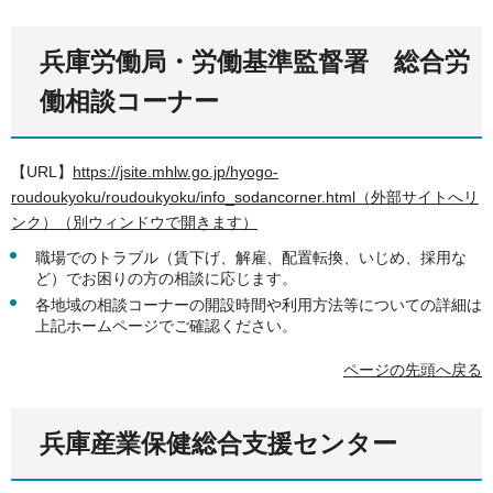
兵庫労働局・労働基準監督署
総
合労
働相談コーナー
【URL】
https://jsite.mhlw.go.jp/hyogo-
roudoukyoku/roudoukyoku/info_sodancorner.html（外部サイトへリ
ンク）（別ウィンドウで開きます）
職場でのトラブル（賃下げ、解雇、配置転換、いじめ、採用な
ど）でお困りの方の相談に応じます。
各地域の相談コーナーの開設時間や利用方法等についての詳細は
上記ホームページでご確認ください。
ページの先頭へ戻る
兵庫産業保健総合支援センター