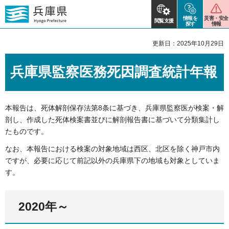
情報を
災害・安全
閲覧支援
探す
情報
更新日：2025年10月29日
兵庫県監察医務死因調査統計年報
本報告は、死体解剖保存法第8条に基づき、兵庫県監察医が検案・解
剖し、作成した死体検案書並びに解剖報告書に基づいて分類集計し
たものです。
なお、本報告における検案の対象地域は西区、北区を除く神戸市内
ですが、必要に応じて前記以外の兵庫県下の地域も対象としていま
す。
2020年～