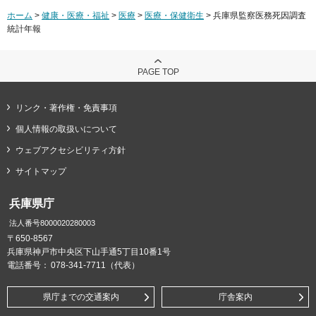
ホーム
>
健康・医療・福祉
>
医療
>
医療・保健衛生
> 兵庫県監察医務死因調査
統計年報
PAGE TOP
リンク・著作権・免責事項
個人情報の取扱いについて
ウェブアクセシビリティ方針
サイトマップ
兵庫県庁
法人番号8000020280003
〒650-8567
兵庫県神戸市中央区下山手通5丁目10番1号
電話番号：
078-341-7711（代表）
県庁までの交通案内
庁舎案内