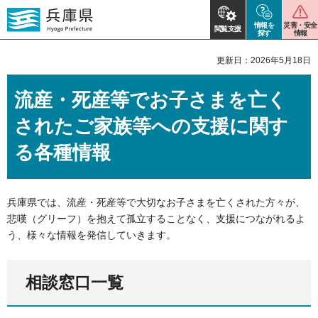
情報を
災害・安全
閲覧支援
探す
情報
更新日：2026年5月18日
流産・死産等でお子さまを亡く
されたご家族等への支援に関す
る各種情報
兵庫県では、流産・死産等で大切なお子さまを亡くされた方々が、
悲嘆（グリーフ）を抱えて孤立することなく、支援につながれるよ
う、様々な情報を発信していきます。
相談窓口一覧