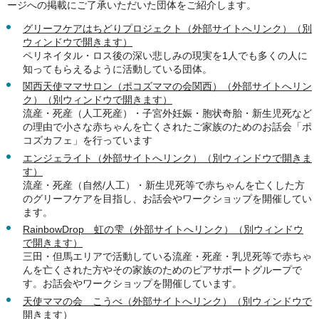
ージへの掲載にご了承いただいた団体をご紹介します。
グリーフケアはちどりプロジェクト（外部サイトへリンク）（別
ウィンドウで開きます）
ペリネイタル・ロス後の深い悲しみの現実を1人でも多くの人に
知ってもらえるように活動している団体。
関西天使ママサロン（ポコズママの会関西）（外部サイトへリン
ク）（別ウィンドウで開きます）
流産・死産（人工死産）・子宮外妊娠・胞状奇胎・新生児死など
の理由で小さな赤ちゃんを亡くされたご家族のためのお話会「ポ
コズカフェ」を行っています
エンジェライト（外部サイトへリンク）（別ウィンドウで開きま
す）
流産・死産（自然/人工）・新生児死等で赤ちゃんを亡くした方
のグリーフケアを目指し、お話会やワークショップを開催してい
ます。
RainbowDrop 虹の雫（外部サイトへリンク）（別ウィンドウ
で開きます）
三田・但馬エリアで活動している流産・死産・乳児死等で赤ちゃ
んを亡くされた方やその家族のためのピアサポートグループで
す。お話会やワークショップを開催しています。
天使ママの会 こうべ（外部サイトへリンク）（別ウィンドウで
開きます）