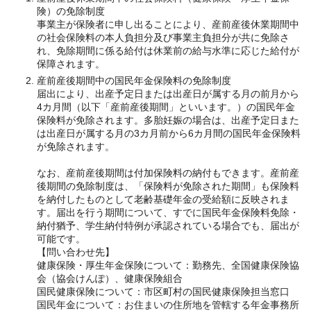
険）の免除制度
事業主が保険者に申し出ることにより、産前産後休業期間中
の社会保険料の本人負担分及び事業主負担分が共に免除さ
れ、免除期間に係る給付は休業前の給与水準に応じた給付が
保障されます。
産前産後期間中の国民年金保険料の免除制度
届出により、出産予定日または出産日が属する月の前月から
4カ月間（以下「産前産後期間」といいます。）の国民年金
保険料が免除されます。多胎妊娠の場合は、出産予定日また
は出産日が属する月の3カ月前から6カ月間の国民年金保険料
が免除されます。
なお、産前産後期間は付加保険料の納付もできます。産前産
後期間の免除制度は、「保険料が免除された期間」も保険料
を納付したものとして老齢基礎年金の受給額に反映されま
す。届出を行う期間について、すでに国民年金保険料免除・
納付猶予、学生納付特例が承認されている場合でも、届出が
可能です。
【問い合わせ先】
健康保険・厚生年金保険について：勤務先、全国健康保険協
会（協会けんぽ）、健康保険組合
国民健康保険について：市区町村の国民健康保険担当窓口
国民年金について：お住まいの住所地を管轄する年金事務所