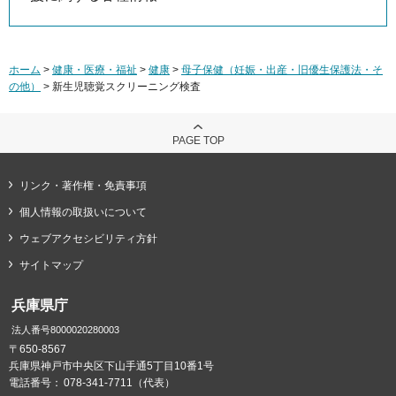
ホーム
>
健康・医療・福祉
>
健康
>
母子保健（妊娠・出産・旧優生保護法・そ
の他）
> 新生児聴覚スクリーニング検査
PAGE TOP
リンク・著作権・免責事項
個人情報の取扱いについて
ウェブアクセシビリティ方針
サイトマップ
兵庫県庁
法人番号8000020280003
〒650-8567
兵庫県神戸市中央区下山手通5丁目10番1号
電話番号：
078-341-7711（代表）