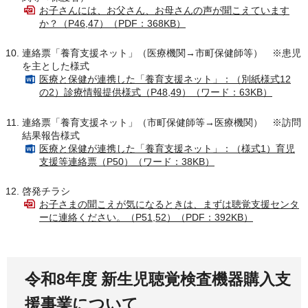
お子さんには、お父さん、お母さんの声が聞こえています
か？（P46,47）（PDF：368KB）
連絡票「養育支援ネット」（医療機関→市町保健師等） ※患児
を主とした様式
医療と保健が連携した「養育支援ネット」：（別紙様式12
の2）診療情報提供様式（P48,49）（ワード：63KB）
連絡票「養育支援ネット」（市町保健師等→医療機関） ※訪問
結果報告様式
医療と保健が連携した「養育支援ネット」：（様式1）育児
支援等連絡票（P50）（ワード：38KB）
啓発チラシ
お子さまの聞こえが気になるときは、まずは聴覚支援センタ
ーに連絡ください。（P51,52）（PDF：392KB）
令和8年度 新生児聴覚検査機器購入支
援事業について