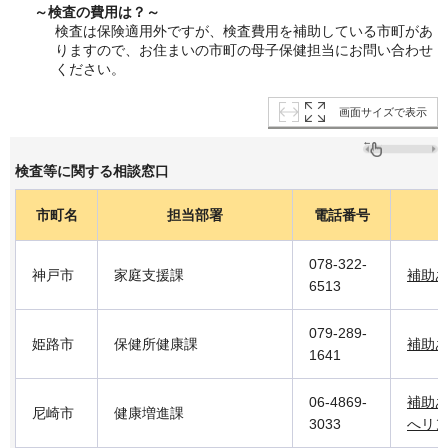
～検査の費用は？～
検査は保険適用外ですが、検査費用を補助している市町があ
りますので、お住まいの市町の母子保健担当にお問い合わせ
ください。
画面サイズで表示
検査等に関する相談窓口
市町名
担当部署
電話番号
078-322-
神戸市
家庭支援課
補助
6513
079-289-
姫路市
保健所健康課
補助
1641
06-4869-
補助
尼崎市
健康増進課
3033
へリ