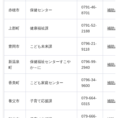
0791-46-
赤穂市
保健センター
補助
8701
0791-52-
上郡町
健康福祉課
補助
2188
0796-21-
豊岡市
こども未来課
補助
9118
新温泉
保健福祉センターすこや
0796-99-
補助
町
か～に
2940
0796-34-
香美町
こども家庭センター
補助
9600
079-664-
養父市
子育て応援課
補助
0315
079-666-