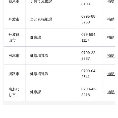
朝来市
子育て支援課
補助
8103
0795-88-
丹波市
こども福祉課
補助
5750
丹波篠
079-594-
健康課
補助
山市
1117
0799-22-
洲本市
健康増進課
補助
3337
0799-64-
淡路市
健康増進課
補助
2541
南あわ
0799-43-
健康課
補助
じ市
5218