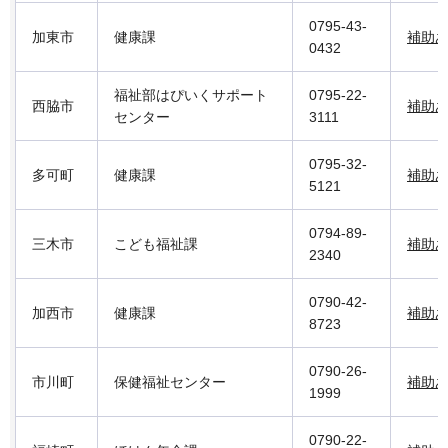
0795-43-
加東市
健康課
補助
0432
福祉部はぴいくサポート
0795-22-
西脇市
補助
センター
3111
0795-32-
多可町
健康課
補助
5121
0794-89-
三木市
こども福祉課
補助
2340
0790-42-
加西市
健康課
補助
8723
0790-26-
市川町
保健福祉センター
補助
1999
0790-22-