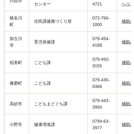
川西市
センター
4721
へリ
猪名川
072-766-
住民課健康づくり室
補助
町
1000
加古川
079-454-
育児保健課
補助
市
4188
079-492-
稲美町
こども課
補助
9155
079-435-
播磨町
こども課
補助
0366
079-443-
高砂市
こどもまどぐち課
補助
3950
0794-63-
小野市
健康増進課
補助
3977