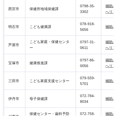
0798-35-
補助
西宮市
保健所地域保健課
3302
へリ
078-918-
明石市
こども健康課
補助
5656
こども家庭・保健センタ
0797-31-
補助
芦屋市
ー
0611
へリ
0797-86-
補助
宝塚市
健康推進課
0056
へリ
079-559-
三田市
こども家庭支援センター
補助
5701
072-784-
伊丹市
母子保健課
補助
8034
保健センター・歯科予防
072-758-
補助