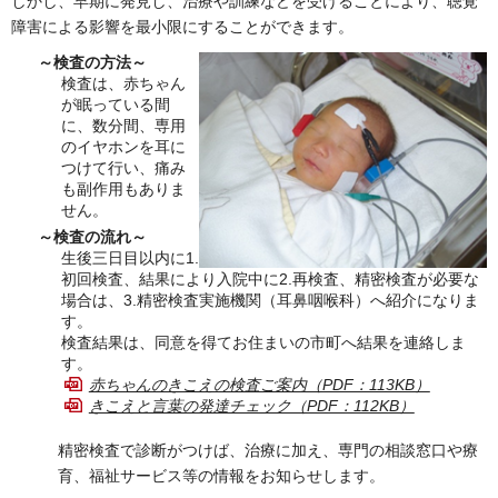
しかし、早期に発見し、治療や訓練などを受けることにより、聴覚
障害による影響を最小限にすることができます。
～検査の方法～
検査は、赤ちゃん
が眠っている間
に、数分間、専用
のイヤホンを耳に
つけて行い、痛み
も副作用もありま
せん。
～検査の流れ～
生後三日目以内に1.
初回検査、結果により入院中に2.再検査、精密検査が必要な
場合は、3.精密検査実施機関（耳鼻咽喉科）へ紹介になりま
す。
検査結果は、同意を得てお住まいの市町へ結果を連絡しま
す。
赤ちゃんのきこえの検査ご案内（PDF：113KB）
きこえと言葉の発達チェック（PDF：112KB）
精密検査で診断がつけば、治療に加え、専門の相談窓口や療
育、福祉サービス等の情報をお知らせします。