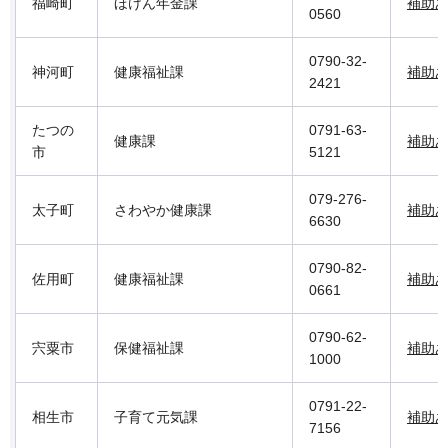
福崎町
ほけん年金課
補助
0560
0790-32-
神河町
健康福祉課
補助
2421
たつの
0791-63-
健康課
補助
市
5121
079-276-
太子町
さわやか健康課
補助
6630
0790-82-
佐用町
健康福祉課
補助
0661
0790-62-
宍粟市
保健福祉課
補助
1000
0791-22-
相生市
子育て元気課
補助
7156