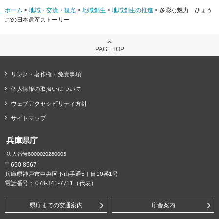
ホーム
>
地域・交流・観光
>
地域創生
>
地域創生の推進
> 多彩な魅力 ひょう
ごの日本遺産ストーリー
PAGE TOP
リンク・著作権・免責事項
個人情報の取扱いについて
ウェブアクセシビリティ方針
サイトマップ
兵庫県庁
法人番号8000020280003
〒650-8567
兵庫県神戸市中央区下山手通5丁目10番1号
電話番号：
078-341-7711（代表）
県庁までの交通案内
庁舎案内