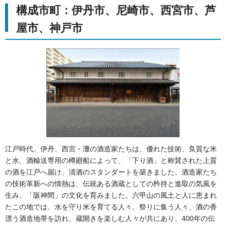
構成市町：伊丹市、尼崎市、西宮市、芦
屋市、神戸市
江戸時代、伊丹、西宮・灘の酒造家たちは、優れた技術、良質な米
と水、酒輸送専用の樽廻船によって、「下り酒」と称賛された上質
の酒を江戸へ届け、清酒のスタンダートを築きました。酒造家たち
の技術革新への情熱は、伝統ある酒蔵としての矜持と進取の気風を
生み、「阪神間」の文化を育みました。六甲山の風土と人に恵まれ
たこの地では、水を守り米を育てる人々、祭りに集う人々、酒の香
漂う酒造地帯を訪れ、蔵開きを楽しむ人々が共にあり、400年の伝