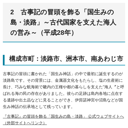
2 古事記の冒頭を飾る「国生みの
島・淡路」～古代国家を支えた海人
の営み～（平成28年）
構成市町：淡路市、洲本市、南あわじ市
古事記の冒頭に書かれた「国生み神話」の中で最初に誕生するのが
淡路島です。その背景には、金属器文化をもたらし、塩の生産術に
長け、巧みな航海術で畿内の王権や都の暮らしを支えた”海人〞と呼
ばれる海の民の存在がありました。彼らの足跡は島内各地に点在す
る遺跡や出土品などに見ることができ、伊弉諾神宮や沼島などが国
生み神話の伝承地として残っています。
『古事記』の冒頭を飾る「国生みの島・淡路」 公式ウェブサイトへ
（外部サイトへリンク）