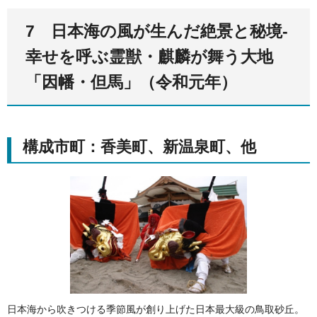
7 日本海の風が生んだ絶景と秘境-
幸せを呼ぶ霊獣・麒麟が舞う大地
「因幡・但馬」（令和元年）
構成市町：香美町、新温泉町、他
日本海から吹きつける季節風が創り上げた日本最大級の鳥取砂丘。