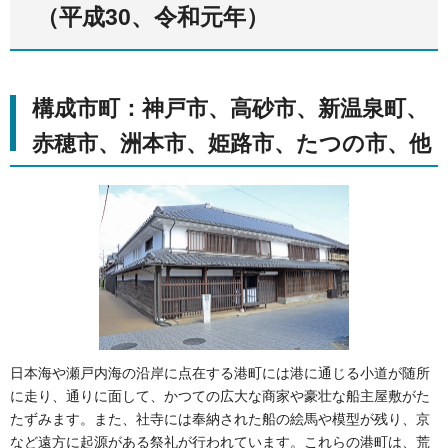
（平成30、令和元年）
構成市町：神戸市、高砂市、新温泉町、
赤穂市、洲本市、姫路市、たつの市、他
日本海や瀬戸内海の沿岸に点在する港町には港に通じる小道が随所
に走り、通りに面して、かつての広大な商家や豪壮な船主屋敷がた
たずみます。また、社寺には奉納された船の絵馬や模型が残り、京
など遠方に起源がある祭礼が行われています。これらの港町は、荒