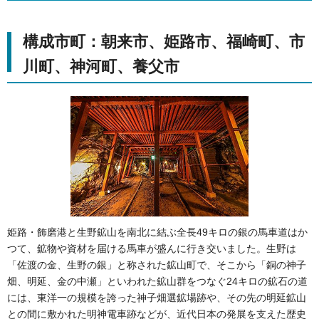
構成市町：朝来市、姫路市、福崎町、市
川町、神河町、養父市
姫路・飾磨港と生野鉱山を南北に結ぶ全長49キロの銀の馬車道はか
つて、鉱物や資材を届ける馬車が盛んに行き交いました。生野は
「佐渡の金、生野の銀」と称された鉱山町で、そこから「銅の神子
畑、明延、金の中瀬」といわれた鉱山群をつなぐ24キロの鉱石の道
には、東洋一の規模を誇った神子畑選鉱場跡や、その先の明延鉱山
との間に敷かれた明神電車跡などが、近代日本の発展を支えた歴史