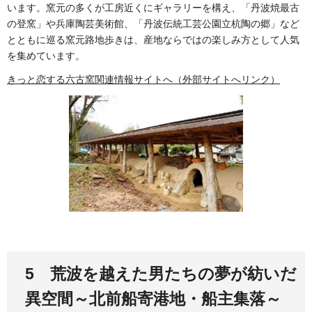
います。窯元の多くが工房近くにギャラリーを構え、「丹波焼最古
の登窯」や兵庫陶芸美術館、「丹波伝統工芸公園立杭陶の郷」など
とともに巡る窯元路地歩きは、産地ならではの楽しみ方として人気
を集めています。
きっと恋する六古窯関連情報サイトへ（外部サイトへリンク）
5 荒波を越えた男たちの夢が紡いだ
異空間～北前船寄港地・船主集落～