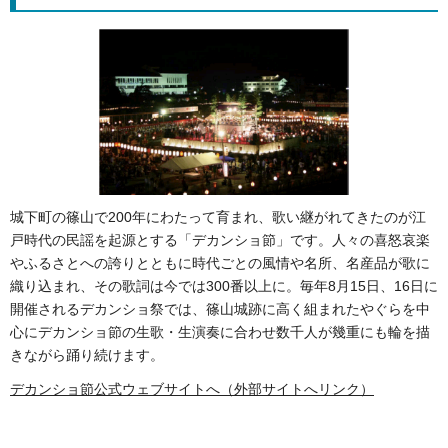
城下町の篠山で200年にわたって育まれ、歌い継がれてきたのが江
戸時代の民謡を起源とする「デカンショ節」です。人々の喜怒哀楽
やふるさとへの誇りとともに時代ごとの風情や名所、名産品が歌に
織り込まれ、その歌詞は今では300番以上に。毎年8月15日、16日に
開催されるデカンショ祭では、篠山城跡に高く組まれたやぐらを中
心にデカンショ節の生歌・生演奏に合わせ数千人が幾重にも輪を描
きながら踊り続けます。
デカンショ節公式ウェブサイトへ（外部サイトへリンク）