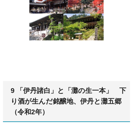
9 「伊丹諸白」と「灘の生一本」 下
り酒が生んだ銘醸地、伊丹と灘五郷
（令和2年）