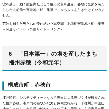
波を越え、動く総合商社として巨万の富を生み、各地に繁栄をもた
らした北前船の寄港地・船主集落で、今も人々を引き付けてやみま
せん。
荒波を越えた男たちの夢が紡いだ異空間～北前船寄港地・船主集落
～関連サイトへ（外部サイトへリンク）
6 「日本第一」の塩を産したまち
播州赤穂（令和元年）
構成市町：赤穂市
江戸時代、システマティックな入浜塩田による塩づくりが確立され
た播州赤穂。瀬戸内の穏やかな海と気候に抱かれ、千種川が中国山
地からもたらした良質の砂からできた広大な干潟は、入浜塩田の開