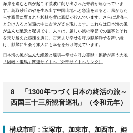
海岸を進むと風が起こす荒波に削り出された奇岩が連なっていま
す。鳥取砂丘の砂を生み出す中国山地へと急流を辿ると、風がもた
らす豪雪に育まれた杉林を背に豪邸が佇んでいます。さらに源流へ
と分け入ると岩窟の中に古堂が姿を現します。これらは日本海の風
が生んだ絶景と秘境です。人々は、厳しい風の季節での無事とそれ
を乗り越えた感謝を胸に、古来より幸せを呼ぶ麒麟獅子を舞い続
け、麒麟に出会う旅人にも幸せを分け与えています。
日本海の風が生んだ絶景と秘境―幸せを呼ぶ霊獣・麒麟が舞う大地
「因幡・但馬」関連サイトへ（外部サイトへリンク）
8 「1300年つづく日本の終活の旅～
西国三十三所観音巡礼」（令和元年）
構成市町：宝塚市、加東市、加西市、姫