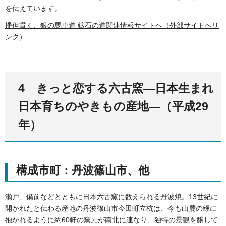
を伝えています。
播但貫く、銀の馬車道 鉱石の道関連情報サイトへ（外部サイトへリ
ンク）
4 きっと恋する六古窯―日本生まれ
日本育ちのやきもの産地―（平成29
年）
構成市町：丹波篠山市、他
瀬戸、備前などとともに日本六古窯に数えられる丹波焼。13世紀に
開かれたと伝わる産地の丹波篠山市今田町立杭は、今も山麓の緑に
抱かれるように約60軒の窯元が南北に連なり、独特の景観を醸して