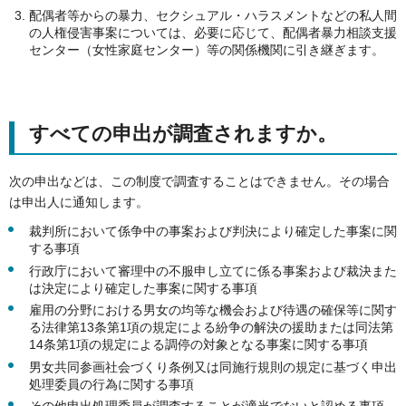
配偶者等からの暴力、セクシュアル・ハラスメントなどの私人間
の人権侵害事案については、必要に応じて、配偶者暴力相談支援
センター（女性家庭センター）等の関係機関に引き継ぎます。
すべての申出が調査されますか。
次の申出などは、この制度で調査することはできません。その場合
は申出人に通知します。
裁判所において係争中の事案および判決により確定した事案に関
する事項
行政庁において審理中の不服申し立てに係る事案および裁決また
は決定により確定した事案に関する事項
雇用の分野における男女の均等な機会および待遇の確保等に関す
る法律第13条第1項の規定による紛争の解決の援助または同法第
14条第1項の規定による調停の対象となる事案に関する事項
男女共同参画社会づくり条例又は同施行規則の規定に基づく申出
処理委員の行為に関する事項