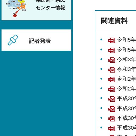
県民局・県民
センター情報
関連資料
令和5
記者発表
令和5年
令和3
令和3年
令和2
令和2年
平成3
平成30
平成3
平成30