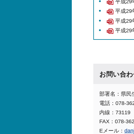
平成2
平成29
平成2
平成29
お問い合わ
部署名：県民
電話：078-362
内線：73119
FAX：078-362
Eメール：
dan