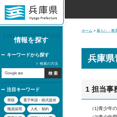
ホーム
>
暮らし・教
情報を探す
キーワードから探す
兵庫県
検索の方法
1 担当事
注目キーワード
県税
電子申請・様式提供
（1)青少年
職員採用
入札・契約
（2)青少年