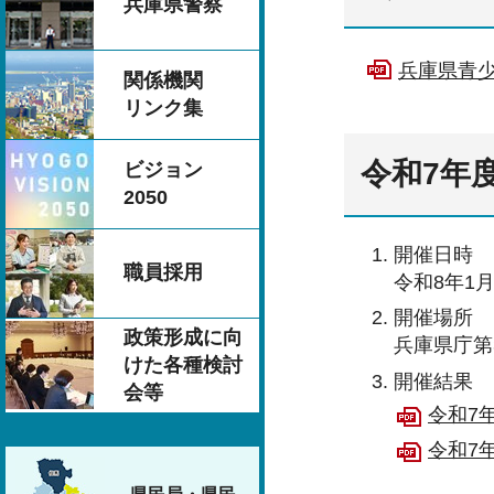
兵庫県警察
兵庫県青少
関係機関
リンク集
令和7年
ビジョン
2050
開催日時
職員採用
令和8年1月
開催場所
政策形成に向
兵庫県庁第
けた各種検討
開催結果
会等
令和7
令和7