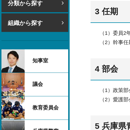
分類から探す
3 任期
組織から探す
（1）委員2
（2）幹事任
知事室
4 部会
議会
（1）政策部会
（2）愛護部会
教育委員会
5 兵庫