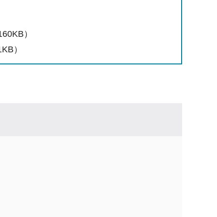
60KB）
KB）