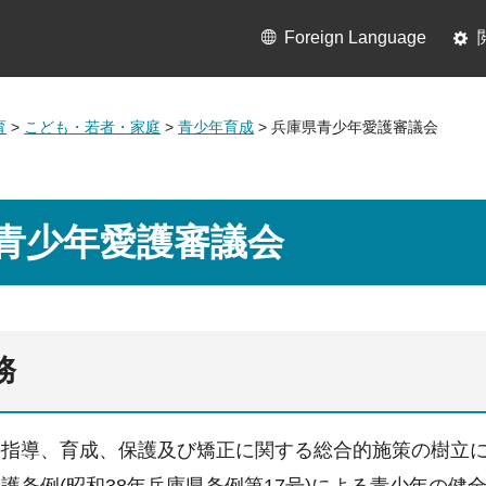
Foreign Language
育
>
こども・若者・家庭
>
青少年育成
> 兵庫県青少年愛護審議会
青少年愛護審議会
務
の指導、育成、保護及び矯正に関する総合的施策の樹立
愛護条例(昭和38年兵庫県条例第17号)による青少年の