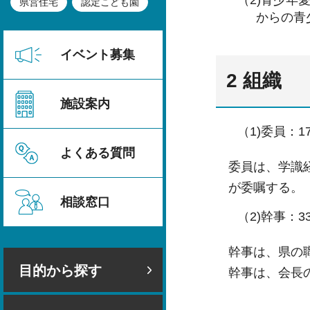
県営住宅
認定こども園
からの青
イベント募集
2 組織
施設案内
（1)委員：1
よくある質問
委員は、学識
が委嘱する。
相談窓口
（2)幹事：3
幹事は、県の
目的から探す
幹事は、会長