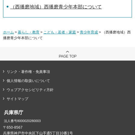
（西播磨地域）西播磨青少年本部について
ホーム
>
暮らし・教育
>
こども・若者・家庭
>
青少年育成
> （西播磨地域）西
播磨青少年本部について
PAGE TOP
リンク・著作権・免責事項
個人情報の取扱いについて
ウェブアクセシビリティ方針
サイトマップ
兵庫県庁
法人番号8000020280003
〒650-8567
兵庫県神戸市中央区下山手通5丁目10番1号