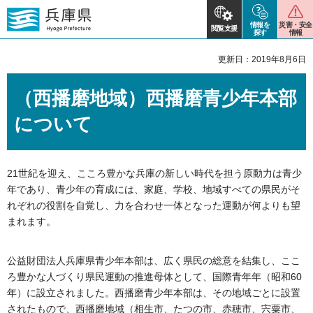
情報を
災害・安全
閲覧支援
探す
情報
更新日：2019年8月6日
（西播磨地域）西播磨青少年本部
について
21世紀を迎え、こころ豊かな兵庫の新しい時代を担う原動力は青少
年であり、青少年の育成には、家庭、学校、地域すべての県民がそ
れぞれの役割を自覚し、力を合わせ一体となった運動が何よりも望
まれます。
公益財団法人兵庫県青少年本部は、広く県民の総意を結集し、ここ
ろ豊かな人づくり県民運動の推進母体として、国際青年年（昭和60
年）に設立されました。西播磨青少年本部は、その地域ごとに設置
されたもので、西播磨地域（相生市、たつの市、赤穂市、宍粟市、