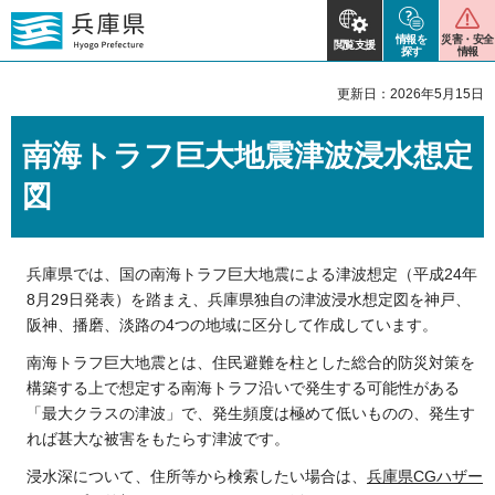
情報を
災害・安全
閲覧支援
探す
情報
更新日：2026年5月15日
南海トラフ巨大地震津波浸水想定
図
兵庫県では、国の南海トラフ巨大地震による津波想定（平成24年
8月29日発表）を踏まえ、兵庫県独自の津波浸水想定図を神戸、
阪神、播磨、淡路の4つの地域に区分して作成しています。
南海トラフ巨大地震とは、住民避難を柱とした総合的防災対策を
構築する上で想定する南海トラフ沿いで発生する可能性がある
「最大クラスの津波」で、発生頻度は極めて低いものの、発生す
れば甚大な被害をもたらす津波です。
浸水深について、住所等から検索したい場合は、
兵庫県CGハザー