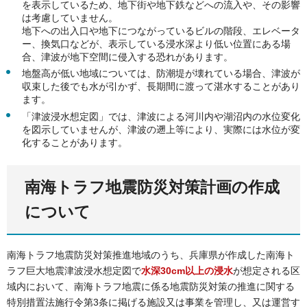
を表示しているため、地下街や地下鉄などへの流入や、その影響
は考慮していません。
地下への出入口や地下につながっているビルの階段、エレベータ
ー、換気口などが、表示している浸水深より低い位置にある場
合、津波が地下空間に侵入する恐れがあります。
地盤高が低い地域については、防潮堤が壊れている場合、津波が
収束した後でも水が引かず、長期間に渡って湛水することがあり
ます。
「津波浸水想定図」では、津波による河川内や湖沼内の水位変化
を図示していませんが、津波の遡上等により、実際には水位が変
化することがあります。
南海トラフ地震防災対策計画の作成
について
南海トラフ地震防災対策推進地域のうち、兵庫県が作成した南海ト
ラフ巨大地震津波浸水想定図で
水深30cm以上の浸水
が想定される区
域内において、南海トラフ地震に係る地震防災対策の推進に関する
特別措置法施行令第3条に掲げる施設又は事業を管理し、又は運営す