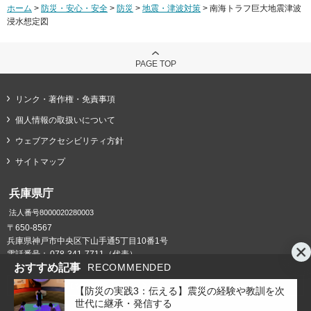
ホーム
>
防災・安心・安全
>
防災
>
地震・津波対策
> 南海トラフ巨大地震津波
浸水想定図
PAGE TOP
リンク・著作権・免責事項
個人情報の取扱いについて
ウェブアクセシビリティ方針
サイトマップ
兵庫県庁
法人番号8000020280003
〒650-8567
兵庫県神戸市中央区下山手通5丁目10番1号
電話番号：
078-341-7711（代表）
おすすめ記事
RECOMMENDED
県庁までの交通案内
庁舎案内
【防災の実践3：伝える】震災の経験や教訓を次
世代に継承・発信する