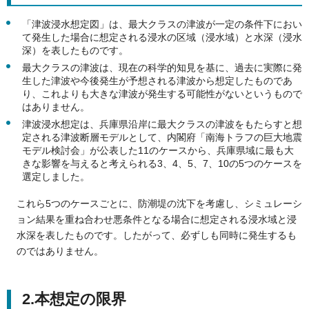
「津波浸水想定図」は、最大クラスの津波が一定の条件下におい
て発生した場合に想定される浸水の区域（浸水域）と水深（浸水
深）を表したものです。
最大クラスの津波は、現在の科学的知見を基に、過去に実際に発
生した津波や今後発生が予想される津波から想定したものであ
り、これよりも大きな津波が発生する可能性がないというもので
はありません。
津波浸水想定は、兵庫県沿岸に最大クラスの津波をもたらすと想
定される津波断層モデルとして、内閣府「南海トラフの巨大地震
モデル検討会」が公表した11のケースから、兵庫県域に最も大
きな影響を与えると考えられる3、4、5、7、10の5つのケースを
選定しました。
これら5つのケースごとに、防潮堤の沈下を考慮し、シミュレーシ
ョン結果を重ね合わせ悪条件となる場合に想定される浸水域と浸
水深を表したものです。したがって、必ずしも同時に発生するも
のではありません。
2.本想定の限界