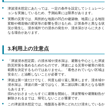
津波浸水想定にあたっては、一定の条件を設定してシミュレーシ
ョンを実施しているため、予測結果には限界があります。
実際の災害では、局所的な地面の凹凸や建築物、地震による地殻
変動や構造物の変状等の影響を受けるため、計算条件と異なる状
況が発生し、浸水域外での浸水の発生や、浸水深がさらに大きく
なる場合があります。
3.利用上の注意点
「津波浸水想定図」の浸水域や浸水深は、避難を中心とした津波
防災対策を進めるためのものです。津波による災害や被害の発生
範囲を決定するものではありません。「着色されていない区域は
安全だ」と油断しないことが必要です。
津波は第一波だけでなく、何度も繰り返し襲来します。浸水域や
浸水深は、津波の第一波ではなく、第二波以降に最大となる場所
もあります。
揺れがおさまったらすぐに避難を開始し、津波警報や避難勧告が
解除されるまでは、帰宅しないことが重要です。
この津波浸水想定では、地盤面を基準にどれだけ浸水しているか