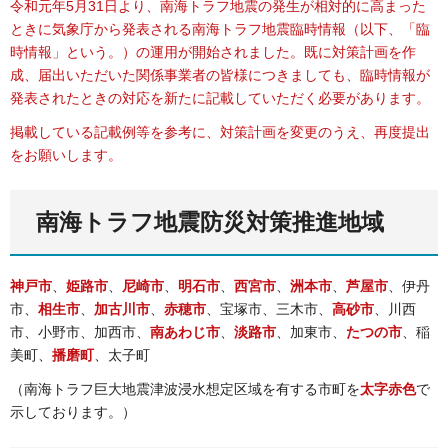
令和元年5月31日より、南海トラフ地震の発生が相対的に高まった
ときに気象庁から発表される南海トラフ地震臨時情報（以下、「臨
時情報」という。）の運用が開始されました。既に対策計画を作
成、届出いただいた関係事業者の皆様につきましても、臨時情報が
発表されたときの対応を新たに記載していただく必要があります。
掲載している記載例等を参考に、対策計画を変更のうえ、再度提出
をお願いします。
南海トラフ地震防災対策推進地域
神戸市
、
姫路市
、
尼崎市
、
明石市
、
西宮市
、
洲本市
、
芦屋市
、伊丹
市、
相生市
、
加古川市
、
赤穂市
、宝塚市、三木市、
高砂市
、川西
市、小野市、加西市、
南あわじ市
、
淡路市
、加東市、
たつの市
、稲
美町、
播磨町
、太子町
（南海トラフ巨大地震津波浸水想定区域を有する市町を
太字赤色
で
示しております。）