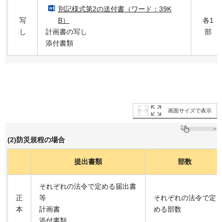
別記様式第2の送付書（ワード：39K
写
B）
各1
し
計画書の写し
部
添付書類
画面サイズで表示
(2)防災規程の場合
提出書類
部数
それぞれの法令で定める届出書
正
等
それぞれの法令で定
本
計画書
める部数
添付書類