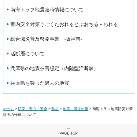
南海トラフ地震臨時情報について
室内安全対策うごくたおれるとぶおちる＋われる
総合減災普及啓発事業 -阪神南-
活断層について
兵庫県の地震被害想定（内陸型活断層）
兵庫県を襲った過去の地震
ホーム
>
防災・安心・安全
>
防災
>
地震・津波対策
> 南海トラフ地震防災対策
計画の作成について
PAGE TOP