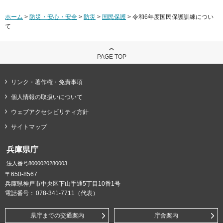
ホーム
>
防災・安心・安全
>
防災
>
国民保護
> 令和6年度国民保護訓練につい
て
PAGE TOP
リンク・著作権・免責事項
個人情報の取扱いについて
ウェブアクセシビリティ方針
サイトマップ
兵庫県庁
法人番号8000020280003
〒650-8567
兵庫県神戸市中央区下山手通5丁目10番1号
電話番号：
078-341-7711（代表）
県庁までの交通案内
庁舎案内