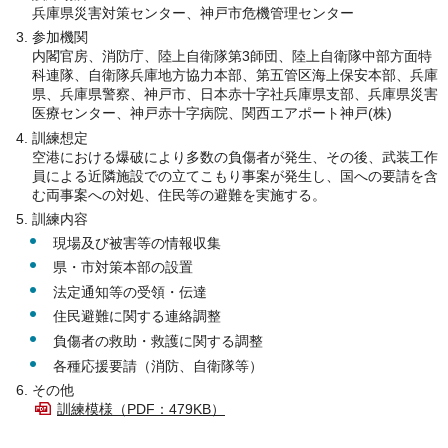
兵庫県災害対策センター、神戸市危機管理センター
参加機関
内閣官房、消防庁、陸上自衛隊第3師団、陸上自衛隊中部方面特
科連隊、自衛隊兵庫地方協力本部、第五管区海上保安本部、兵庫
県、兵庫県警察、神戸市、日本赤十字社兵庫県支部、兵庫県災害
医療センター、神戸赤十字病院、関西エアポート神戸(株)
訓練想定
空港における爆破により多数の負傷者が発生、その後、武装工作
員による近隣施設での立てこもり事案が発生し、国への要請を含
む両事案への対処、住民等の避難を実施する。
訓練内容
現場及び被害等の情報収集
県・市対策本部の設置
法定通知等の受領・伝達
住民避難に関する連絡調整
負傷者の救助・救護に関する調整
各種応援要請（消防、自衛隊等）
その他
訓練模様（PDF：479KB）