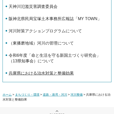
天神川氾濫災害調査委員会
阪神北県民局宝塚土木事務所広報誌「MY TOWN」
河川対策アクションプログラムについて
（東播磨地域）河川の管理について
令和6年度「命と生活を守る新国土づくり研究会」
（13県知事会）について
兵庫県における治水対策と整備効果
ホーム
>
まちづくり・環境
>
道路・港湾・河川
>
河川整備
> 兵庫県における治
水対策と整備効果