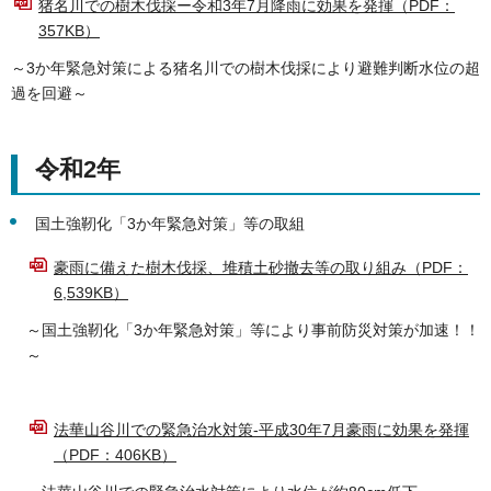
猪名川での樹木伐採ー令和3年7月降雨に効果を発揮（PDF：
357KB）
～3か年緊急対策による猪名川での樹木伐採により避難判断水位の超
過を回避～
令和2年
国土強靭化「3か年緊急対策」等の取組
豪雨に備えた樹木伐採、堆積土砂撤去等の取り組み（PDF：
6,539KB）
～国土強靭化「3か年緊急対策」等により事前防災対策が加速！！
～
法華山谷川での緊急治水対策-平成30年7月豪雨に効果を発揮
（PDF：406KB）