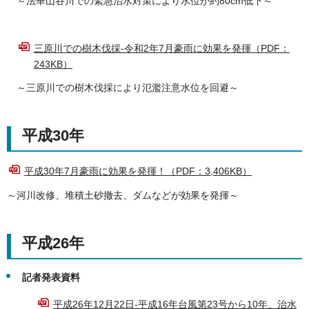
～法華山谷川での緊急治水対策により水位が約80cm低下～
三原川での樹木伐採-令和2年7月豪雨に効果を発揮（PDF：
243KB）
～三原川での樹木伐採により氾濫注意水位を回避～
平成30年
平成30年7月豪雨に効果を発揮！（PDF：3,406KB）
～河川改修、堆積土砂撤去、ダムなどが効果を発揮～
平成26年
記者発表資料
平成26年12月22日-平成16年台風第23号から10年、治水