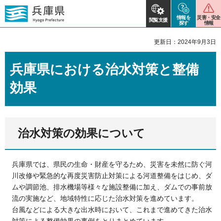
情報を
災害・安全
閲覧支援
探す
情報
更新日：2024年9月3日
兵庫県における治水対策と整備
効果
治水対策の効果について
兵庫県では、県民の生命・財産を守るため、災害を未然に防ぐ河
川改修や緊急的な再度災害防止対策による河道整備をはじめ、ダ
ムや調節池、排水機場等様々な施設整備に加え、ダムでの事前放
流の実施など、地域特性に応じた治水対策を進めています。
台風などによる大きな出水時において、これまで進めてきた治水